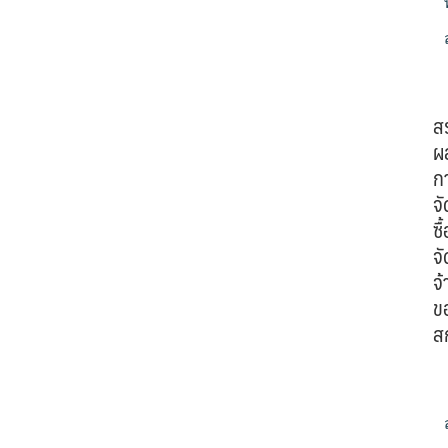
ส
ผ
ก
จั
ซื้
จั
จ้
ข
ส