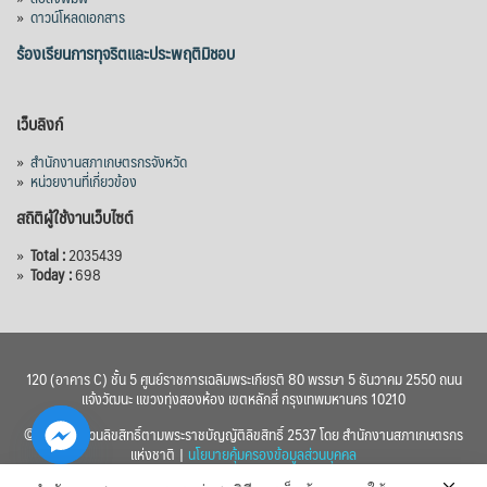
»
ดาวน์โหลดเอกสาร
ร้องเรียนการทุจริตและประพฤติมิชอบ
เว็บลิงก์
»
สำนักงานสภาเกษตรกรจังหวัด
»
หน่วยงานที่เกี่ยวข้อง
สถิติผู้ใช้งานเว็บไซต์
»
Total :
2035439
»
Today :
698
120 (อาคาร C) ชั้น 5 ศูนย์ราชการเฉลิมพระเกียรติ 80 พรรษา 5 ธันวาคม 2550 ถนน
แจ้งวัฒนะ แขวงทุ่งสองห้อง เขตหลักสี่ กรุงเทพมหานคร 10210
© 2560 สงวนลิขสิทธิ์ตามพระราชบัญญัติลิขสิทธิ์ 2537 โดย สำนักงานสภาเกษตรกร
แห่งชาติ |
นโยบายคุ้มครองข้อมูลส่วนบุคคล