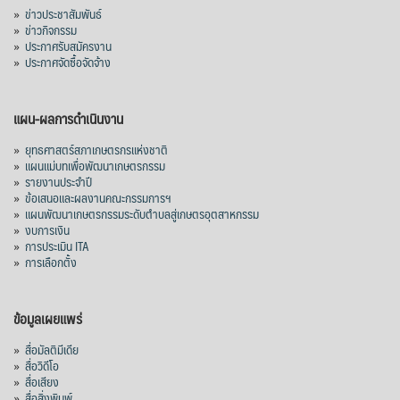
»
ข่าวประชาสัมพันธ์
»
ข่าวกิจกรรม
»
ประกาศรับสมัครงาน
»
ประกาศจัดซื้อจัดจ้าง
แผน-ผลการดำเนินงาน
»
ยุทธศาสตร์สภาเกษตรกรแห่งชาติ
»
แผนแม่บทเพื่อพัฒนาเกษตรกรรม
»
รายงานประจำปี
»
ข้อเสนอและผลงานคณะกรรมการฯ
»
แผนพัฒนาเกษตรกรรมระดับตำบลสู่เกษตรอุตสาหกรรม
»
งบการเงิน
»
การประเมิน ITA
»
การเลือกตั้ง
ข้อมูลเผยแพร่
»
สื่อมัลติมีเดีย
»
สื่อวิดีโอ
»
สื่อเสียง
»
สื่อสิ่งพิมพ์