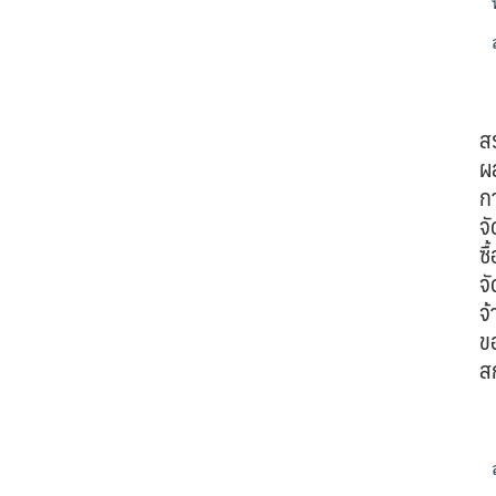
ส
ผ
ก
จั
ซื้
จั
จ้
ข
ส