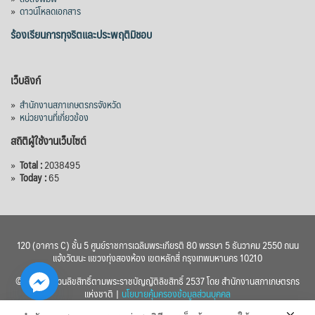
»
ดาวน์โหลดเอกสาร
ร้องเรียนการทุจริตและประพฤติมิชอบ
เว็บลิงก์
»
สำนักงานสภาเกษตรกรจังหวัด
»
หน่วยงานที่เกี่ยวข้อง
สถิติผู้ใช้งานเว็บไซต์
»
Total :
2038495
»
Today :
65
120 (อาคาร C) ชั้น 5 ศูนย์ราชการเฉลิมพระเกียรติ 80 พรรษา 5 ธันวาคม 2550 ถนน
แจ้งวัฒนะ แขวงทุ่งสองห้อง เขตหลักสี่ กรุงเทพมหานคร 10210
© 2560 สงวนลิขสิทธิ์ตามพระราชบัญญัติลิขสิทธิ์ 2537 โดย สำนักงานสภาเกษตรกร
แห่งชาติ |
นโยบายคุ้มครองข้อมูลส่วนบุคคล