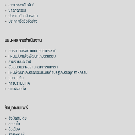
»
ข่าวประชาสัมพันธ์
»
ข่าวกิจกรรม
»
ประกาศรับสมัครงาน
»
ประกาศจัดซื้อจัดจ้าง
แผน-ผลการดำเนินงาน
»
ยุทธศาสตร์สภาเกษตรกรแห่งชาติ
»
แผนแม่บทเพื่อพัฒนาเกษตรกรรม
»
รายงานประจำปี
»
ข้อเสนอและผลงานคณะกรรมการฯ
»
แผนพัฒนาเกษตรกรรมระดับตำบลสู่เกษตรอุตสาหกรรม
»
งบการเงิน
»
การประเมิน ITA
»
การเลือกตั้ง
ข้อมูลเผยแพร่
»
สื่อมัลติมีเดีย
»
สื่อวิดีโอ
»
สื่อเสียง
»
สื่อสิ่งพิมพ์