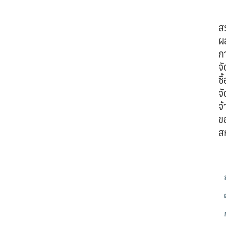
ส
ผ
ก
จั
ซื้
จั
จ้
ข
ส