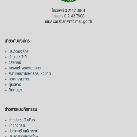
โทรศัพท์ 0 2142 3901
โทรสาร 0 2143 7608
อีเมล saraban@nfc.mail.go.th
เกี่ยวกับองค์กร
»
ประวัติองค์กร
»
อำนาจหน้าที่
»
วิสัยทัศน์
»
โครงสร้างขององค์กร
»
สมาชิกสภาเกษตรกรแห่งชาติ
»
คณะกรรมการ
»
ผู้บริหาร
»
ติดต่อเรา
ข่าวสารและกิจกรรม
»
ข่าวประชาสัมพันธ์
»
ข่าวกิจกรรม
»
ประกาศรับสมัครงาน
»
ประกาศจัดซื้อจัดจ้าง