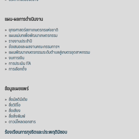
แผน-ผลการดำเนินงาน
»
ยุทธศาสตร์สภาเกษตรกรแห่งชาติ
»
แผนแม่บทเพื่อพัฒนาเกษตรกรรม
»
รายงานประจำปี
»
ข้อเสนอและผลงานคณะกรรมการฯ
»
แผนพัฒนาเกษตรกรรมระดับตำบลสู่เกษตรอุตสาหกรรม
»
งบการเงิน
»
การประเมิน ITA
»
การเลือกตั้ง
ข้อมูลเผยแพร่
»
สื่อมัลติมีเดีย
»
สื่อวิดีโอ
»
สื่อเสียง
»
สื่อสิ่งพิมพ์
»
ดาวน์โหลดเอกสาร
ร้องเรียนการทุจริตและประพฤติมิชอบ