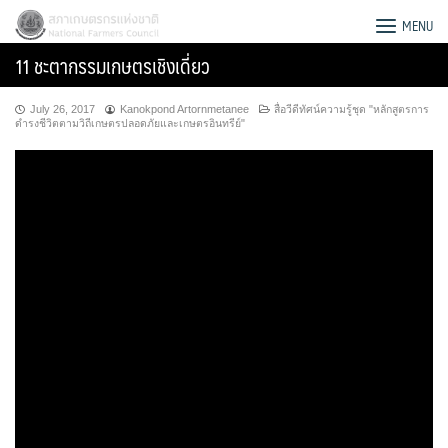
Skip
สภาเกษตรกรแห่งชาติ
MENU
to
11 ชะตากรรมเกษตรเชิงเดี่ยว
content
July 26, 2017
Kanokpond Artornmetanee
สื่อวีดีทัศน์ความรู้ชุด "หลักสูตรการ
ดำรงชีวิตตามวิถีเกษตรปลอดภัยและเกษตรอินทรีย์"
Search
for: