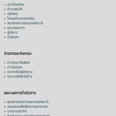
ปริมาณ 2.52 ล้านตัน ลดลง 51.63% มูลค่า
»
ประวัติองค์กร
1,205 ล้านดอลลาร์สหรัฐ (ประมาณ
»
อำนาจหน้าที่
»
วิสัยทัศน์
38,003.15 ล้านบาท) ลดลง 27.69%
»
โครงสร้างขององค์กร
»
สมาชิกสภาเกษตรกรแห่งชาติ
ปรับตัวลดลงตามสภาวะเศรษฐกิจและการค้า
»
คณะกรรมการ
โลก โดยตลาดส่งออกสำคัญ จีน ส่งออกได้
»
ผู้บริหาร
1.52 ล้านตัน ลด 61.71%
»
ติดต่อเรา
ญี่ปุ่น 2 แสนตัน ลด 4.76%
อินโดนีเซีย 8 หมื่นตัน ไม่เปลี่ยนแปลง
ข่าวสารและกิจกรรม
มาเลเซีย 9 ห
...
See More
»
ข่าวประชาสัมพันธ์
»
ข่าวกิจกรรม
ส่งออกมันครึ่งปี 69 ปริมาณ 2.52 ล้านตัน
»
ประกาศรับสมัครงาน
ลด 51.63% ยังดีที่ราคาขายดีกว่าปีก่อน
»
ประกาศจัดซื้อจัดจ้าง
mgronline.com
View on Facebook
·
Share
แผน-ผลการดำเนินงาน
»
ยุทธศาสตร์สภาเกษตรกรแห่งชาติ
»
แผนแม่บทเพื่อพัฒนาเกษตรกรรม
สภาเกษตรกรแห่งชาติ
»
รายงานประจำปี
1 day ago
»
ข้อเสนอและผลงานคณะกรรมการฯ