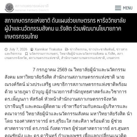
Skip
สภาเกษตรกรแห่งชาติ
MENU
to
สภาเกษตรกรแห่งชาติ ดันแผนช่วยเกษตรกร หารือวิทยาลัย
content
ผู้นำและนวัตกรรมสังคม ม.รังสิต ร่วมพัฒนานโยบายภาค
เกษตรกรรมไทย
July 7, 2026
Kannikar Trakulsa
ข่าวกิจกรรม
,
ข่าวประชาสัมพันธ์
,
ข่าวสาร
และกิจกรรม
นวัตกรรมการเกษตร
,
วิทยาลัยผู้นำและนวัตกรรมสังคม ม.รังสิต
,
สภา
เกษตรกรจังหวัด
,
สภาเกษตรกรแห่งชาติ
,
สำนักงานสภาเกษตรกรแห่งชาติ
,
เกษตรกร
7 กรกฎาคม 2569 ณ วิทยาลัยผู้นำและนวัตกรรม
สังคม มหาวิทยาลัยรังสิต สำนักงานสภาเกษตรกรแห่งชาติ นาย
ณรงค์รัตน์ ม่วงประเสริฐ เลขาธิการสภาเกษตรกรแห่งชาติพร้อม
ด้วย นายภูผา บัวบุญ ผู้อำนวยการสำนักยุทธศาสตร์และวิชาการ
ดร.เพ็ญนภา หัสรังค์ หัวหน้าสำนักงานสภาเกษตรกรจังหวัด
ปราจีนบุรี และคณะผู้ติดตาม เข้าหารือร่วมกับคณะผู้บริหารและ
คณาจารย์ วิทยาลัยผู้นำและนวัตกรรมสังคม มหาวิทยาลัยรังสิต นำ
Search
โดย รองศาสตราจารย์ ดร.สุริยะใส กตะศิลา พร้อมด้วย ผู้ช่วย
for:
ศาสตราจารย์ ดร.กรณ์ กังสดารพร ผู้ช่วยศาสตราจารย์ ดร.สุนทร
คุณชัยมัง และ ดร.ดารินทร์ กำแพงเพชร เพื่อแลกเปลี่ยนแนวคิด