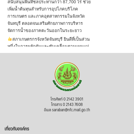
สนับสนุนพื้นที่ชลประทานกว่า 87,700 ไร่ ช่วย
เพิ่มน้ำต้นทุนสำหรับการอุปโภคบริโภค
การเกษตร และภาคอุตสาหกรรมในจังหวัด
จันทบุรี ตลอดจนเสริมศักยภาพการบริหาร
จัดการน้ำของภาคตะวันออกในระยะยาว
สภาเกษตรกรจังหวัดจันทบุรี ยินดีที่เป็นส่วน
หนึ่งในการผลักดันและขับเคลื่อนตามแผนแม่
บทเพื่อพั
...
See More
ไม่สามารถดูเนื้อหานี้ได้ในขณะนี้
View on Facebook
·
Share
สภาเกษตรกรแห่งชาติ
โทรศัพท์ 0 2142 3901
1 day ago
โทรสาร 0 2143 7608
อีเมล saraban@nfc.mail.go.th
กรมการค้าต่างประเทศ กระทรวงพาณิชย์ เปิด
เผยว่า สถิติการส่งออกสินค้ามันสำปะหลังของ
เกี่ยวกับองค์กร
ไทยในช่วง 6 เดือนของปี 2569 (ม.ค.-มิ.ย.) มี