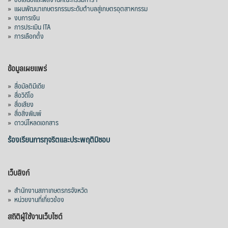
»
แผนพัฒนาเกษตรกรรมระดับตำบลสู่เกษตรอุตสาหกรรม
คณะรัฐมนตรี อนุมัติโครงการอ่างเก็บน้ำ
»
งบการเงิน
คลองวังโตนด วงเงิน 7,200 ล้านบาท สะท้อน
»
การประเมิน ITA
ผลสำเร็จการผลักดันข้อเสนอเชิงนโยบายของ
»
การเลือกตั้ง
สภาเกษตรกรจังหวัดจันทบุรี
เมื่อวันที่ 5 สิงหาคม 2569 คณะรัฐมนตรีมีมติ
ข้อมูลเผยแพร่
อนุมัติโครงการอ่างเก็บน้ำคลองวังโตนด
»
สื่อมัลติมีเดีย
จังหวัดจันทบุรี กรอบวงเงิน 7,200 ล้านบาท
»
สื่อวิดีโอ
กำหนดระยะเวลาดำเนินงาน 7 ปี (พ.ศ. 2570–
»
สื่อเสียง
»
สื่อสิ่งพิมพ์
2576) โดยโครงการมีความจุ 99.50 ล้าน
»
ดาวน์โหลดเอกสาร
ลูกบาศก์เมตร สามารถสนับสนุนพื้นที่
ชลประทานกว่า 87,700 ไร่ เพิ่ม
...
ร้องเรียนการทุจริตและประพฤติมิชอบ
See More
Photo
เว็บลิงก์
View on Facebook
·
Share
»
สำนักงานสภาเกษตรกรจังหวัด
»
หน่วยงานที่เกี่ยวข้อง
สถิติผู้ใช้งานเว็บไซต์