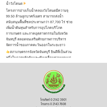
น้ำวังโตนด
โครงการอ่างเก็บน้ำคลองวังโตนดมีความจุ
99.50 ล้านลูกบาศก์เมตร สามารถส่งน้ำ
สนับสนุนพื้นที่ชลประทานกว่า 87,700 ไร่ ช่วย
เพิ่มน้ำต้นทุนสำหรับการอุปโภคบริโภค
การเกษตร และภาคอุตสาหกรรมในจังหวัด
จันทบุรี ตลอดจนเสริมศักยภาพการบริหาร
จัดการน้ำของภาคตะวันออกในระยะยาว
สภาเกษตรกรจังหวัดจันทบุรี ยินดีที่เป็นส่วน
หนึ่งในการผลักดันและขับเคลื่อนตามแผนแม่
บทเพื่อพั
...
See More
ไม่สามารถดูเนื้อหานี้ได้ในขณะนี้
View on Facebook
·
Share
สภาเกษตรกรแห่งชาติ
โทรศัพท์ 0 2142 3901
3 hours ago
โทรสาร 0 2143 7608