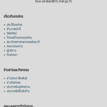
อีเมล saraban@nfc.mail.go.th
กรมการค้าต่างประเทศ กระทรวงพาณิชย์ เปิด
เผยว่า สถิติการส่งออกสินค้ามันสำปะหลังของ
เกี่ยวกับองค์กร
ไทยในช่วง 6 เดือนของปี 2569 (ม.ค.-มิ.ย.) มี
ปริมาณ 2.52 ล้านตัน ลดลง 51.63% มูลค่า
»
ประวัติองค์กร
1,205 ล้านดอลลาร์สหรัฐ (ประมาณ
»
อำนาจหน้าที่
»
วิสัยทัศน์
38,003.15 ล้านบาท) ลดลง 27.69%
»
โครงสร้างขององค์กร
»
สมาชิกสภาเกษตรกรแห่งชาติ
ปรับตัวลดลงตามสภาวะเศรษฐกิจและการค้า
»
คณะกรรมการ
โลก โดยตลาดส่งออกสำคัญ จีน ส่งออกได้
»
ผู้บริหาร
1.52 ล้านตัน ลด 61.71%
»
ติดต่อเรา
ญี่ปุ่น 2 แสนตัน ลด 4.76%
อินโดนีเซีย 8 หมื่นตัน ไม่เปลี่ยนแปลง
ข่าวสารและกิจกรรม
มาเลเซีย 9 ห
...
See More
»
ข่าวประชาสัมพันธ์
»
ข่าวกิจกรรม
ส่งออกมันครึ่งปี 69 ปริมาณ 2.52 ล้านตัน
»
ประกาศรับสมัครงาน
ลด 51.63% ยังดีที่ราคาขายดีกว่าปีก่อน
»
ประกาศจัดซื้อจัดจ้าง
mgronline.com
View on Facebook
·
Share
แผน-ผลการดำเนินงาน