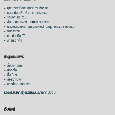
»
ยุทธศาสตร์สภาเกษตรกรแห่งชาติ
»
แผนแม่บทเพื่อพัฒนาเกษตรกรรม
สภาเกษตรกรแห่งชาติ
»
รายงานประจำปี
3 hours ago
»
ข้อเสนอและผลงานคณะกรรมการฯ
»
แผนพัฒนาเกษตรกรรมระดับตำบลสู่เกษตรอุตสาหกรรม
คณะรัฐมนตรี อนุมัติโครงการอ่างเก็บน้ำ
»
งบการเงิน
คลองวังโตนด วงเงิน 7,200 ล้านบาท สะท้อน
»
การประเมิน ITA
ผลสำเร็จการผลักดันข้อเสนอเชิงนโยบายของ
»
การเลือกตั้ง
สภาเกษตรกรจังหวัดจันทบุรี
เมื่อวันที่ 5 สิงหาคม 2569 คณะรัฐมนตรีมีมติ
ข้อมูลเผยแพร่
อนุมัติโครงการอ่างเก็บน้ำคลองวังโตนด
»
สื่อมัลติมีเดีย
จังหวัดจันทบุรี กรอบวงเงิน 7,200 ล้านบาท
»
สื่อวิดีโอ
กำหนดระยะเวลาดำเนินงาน 7 ปี (พ.ศ. 2570–
»
สื่อเสียง
»
สื่อสิ่งพิมพ์
2576) โดยโครงการมีความจุ 99.50 ล้าน
»
ดาวน์โหลดเอกสาร
ลูกบาศก์เมตร สามารถสนับสนุนพื้นที่
ชลประทานกว่า 87,700 ไร่ เพิ่ม
...
ร้องเรียนการทุจริตและประพฤติมิชอบ
See More
Photo
เว็บลิงก์
View on Facebook
·
Share