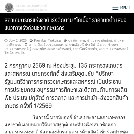
Skip
สภาเกษตรกรแห่งชาติ
MENU
to
สภาเกษตรกรแห่งชาติ เร่งติดตาม “โคเนื้อ” ราคาตกต่ำ เสนอ
content
แนวทางเร่งด่วนช่วยเกษตรกร
July 2, 2026
Kannikar Trakulsa
ข่าวกิจกรรม
,
ข่าวประชาสัมพันธ์
,
ข่าวสาร
และกิจกรรม
ความเดือดร้อนของเกษตรกร
,
นายณัฐวุฒิ ประทีปวณิช สมาชิกสภา
เกษตรกรแห่งชาติ ผู้แทนองค์กรเกษตรกรด้านสัตว์
,
ราคาโคเนื้อตกต่ำ
,
สภาเกษตรกรแห่งชาติ
,
โคเนื้อ–กระบือ
2 กรกฎาคม 2569 ณ ห้องประชุม 135 กระทรวงเกษตร
และสหกรณ์ นายทรงศักดิ์ ส่งเสริมอุดมชัย ที่ปรึกษา
รัฐมนตรีว่าการกระทรวงเกษตรและสหกรณ์ เป็นประธาน
การประชุมคณะอนุกรรมการศึกษาและติดตามด้านการผลิต
พืช ประมง ปศุสัตว์ การตลาด และการนำเข้า–ส่งออกสินค้า
เกษตร ครั้งที่ 1/2569
Search
ในการนี้ นายนัยฤทธิ์ จำเล ประธานสภาเกษตรกร
for:
แห่งชาติ มอบหมายให้นายณัฐวุฒิ ประทีปวณิช สมาชิกสภา
เกษตรกรแห่งชาติ ผู้แทนองค์กรเกษตรกรด้านสัตว์ เข้าร่วมประชุม