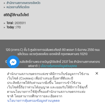
»
สำนักงานสภาเกษตรกรจังหวัด
»
หน่วยงานที่เกี่ยวข้อง
สถิติผู้ใช้งานเว็บไซต์
»
Total :
2035511
»
Today :
770
120 (อาคาร C) ชั้น 5 ศูนย์ราชการเฉลิมพระเกียรติ 80 พรรษา 5 ธันวาคม 2550 ถนน
แจ้งวัฒนะ แขวงทุ่งสองห้อง เขตหลักสี่ กรุงเทพมหานคร 10210
© 2560 สงวนลิขสิทธิ์ตามพระราชบัญญัติลิขสิทธิ์ 2537 โดย สำนักงานสภาเกษตรกร
แห่งชาติ |
นโยบายคุ้มครองข้อมูลส่วนบุคคล
สำนักงานสภาเกษตรกรแห่งชาติมีการเก็บข้อมูลการใช้งาน
เว็บไซต์ (Cookies) เพื่อนำเสนอเนื้อหาที่ดีและมี
ประสิทธิภาพให้กับท่านมากยิ่งขึ้น โดยการเข้าใช้งาน
เว็บไซต์นี้ถือว่าท่านได้อนุญาต และยอมรับให้มีการใช้คุกกี้
chaty
ตามนโยบายการใช้คุ้กกี้ของสำนักงานสภาเกษตรกรแห่ง
ชาติ โดยสามารถศึกษารายละเอียดจาก
Hide
นโยบายการคุ้มครองข้อมูลส่วนบุคคล