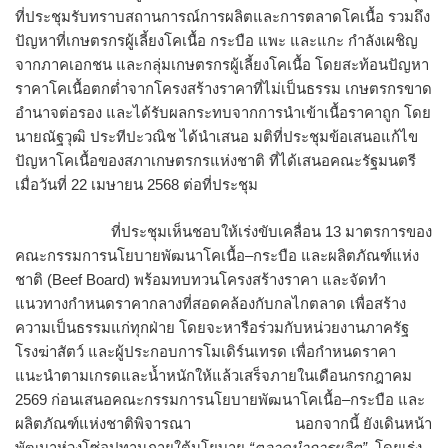
ที่ประชุมรับทราบสถานการณ์การผลิตและการตลาดโคเนื้อ รวมถึง
ปัญหาที่เกษตรกรผู้เลี้ยงโคเนื้อ กระบือ แพะ และแกะ กำลังเผชิญ
จากภาคเอกชน และกลุ่มเกษตรกรผู้เลี้ยงโคเนื้อ โดยสะท้อนปัญหา
ราคาโคเนื้อตกต่ำจากโครงสร้างราคาที่ไม่เป็นธรรม เกษตรกรขาด
อำนาจต่อรอง และได้รับผลกระทบจากการนำเข้าเนื้อราคาถูก โดย
นายณัฐวุฒิ ประทีปะวณิช ได้นำเสนอ มติที่ประชุมข้อเสนอแก้ไข
ปัญหาโคเนื้อของสภาเกษตรกรแห่งชาติ ที่ได้เสนอคณะรัฐมนตรี
เมื่อวันที่ 22 เมษายน 2568 ต่อที่ประชุม
ที่ประชุมเห็นชอบให้เร่งขับเคลื่อน 13 มาตรการของ
คณะกรรมการนโยบายพัฒนาโคเนื้อ–กระบือ และผลิตภัณฑ์แห่ง
ชาติ (Beef Board) พร้อมทบทวนโครงสร้างราคา และจัดทำ
แนวทางกำหนดราคากลางที่สอดคล้องกับกลไกตลาด เพื่อสร้าง
ความเป็นธรรมแก่ทุกฝ่าย โดยจะหารือร่วมกับหน่วยงานภาครัฐ
โรงฆ่าสัตว์ และผู้ประกอบการโมเดิร์นเทรด เพื่อกำหนดราคา
แนะนำตามเกรดและน้ำหนักให้แล้วเสร็จภายในเดือนกรกฎาคม
2569 ก่อนเสนอคณะกรรมการนโยบายพัฒนาโคเนื้อ–กระบือ และ
ผลิตภัณฑ์แห่งชาติพิจารณา นอกจากนี้ ยังเดินหน้า
พัฒนาห่วงโซ่อุปทานภายใต้นโยบาย
“ตลาดนำการผลิต”
โดยเร่ง