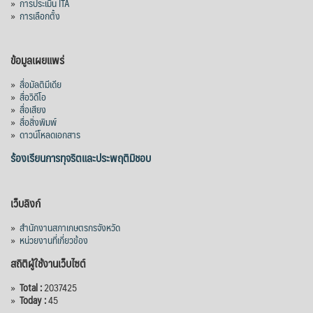
»
การประเมิน ITA
»
การเลือกตั้ง
ข้อมูลเผยแพร่
»
สื่อมัลติมีเดีย
»
สื่อวิดีโอ
»
สื่อเสียง
»
สื่อสิ่งพิมพ์
»
ดาวน์โหลดเอกสาร
ร้องเรียนการทุจริตและประพฤติมิชอบ
เว็บลิงก์
»
สำนักงานสภาเกษตรกรจังหวัด
»
หน่วยงานที่เกี่ยวข้อง
สถิติผู้ใช้งานเว็บไซต์
»
Total :
2037425
»
Today :
45