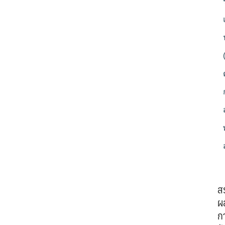
ส
ผ
ก