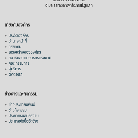
อีเมล saraban@nfc.mail.go.th
เกี่ยวกับองค์กร
»
ประวัติองค์กร
»
อำนาจหน้าที่
»
วิสัยทัศน์
»
โครงสร้างขององค์กร
»
สมาชิกสภาเกษตรกรแห่งชาติ
»
คณะกรรมการ
»
ผู้บริหาร
»
ติดต่อเรา
ข่าวสารและกิจกรรม
»
ข่าวประชาสัมพันธ์
»
ข่าวกิจกรรม
»
ประกาศรับสมัครงาน
»
ประกาศจัดซื้อจัดจ้าง