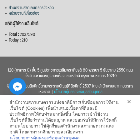
»
สำนักงานสภาเกษตรกรจังหวัด
»
หน่วยงานที่เกี่ยวข้อง
สถิติผู้ใช้งานเว็บไซต์
»
Total :
2037590
»
Today :
210
120 (อาคาร C) ชั้น 5 ศูนย์ราชการเฉลิมพระเกียรติ 80 พรรษา 5 ธันวาคม 2550 ถนน
แจ้งวัฒนะ แขวงทุ่งสองห้อง เขตหลักสี่ กรุงเทพมหานคร 10210
© 2560 สงวนลิขสิทธิ์ตามพระราชบัญญัติลิขสิทธิ์ 2537 โดย สำนักงานสภาเกษตรกร
แห่งชาติ |
นโยบายคุ้มครองข้อมูลส่วนบุคคล
สำนักงานสภาเกษตรกรแห่งชาติมีการเก็บข้อมูลการใช้งาน
เว็บไซต์ (Cookies) เพื่อนำเสนอเนื้อหาที่ดีและมี
ประสิทธิภาพให้กับท่านมากยิ่งขึ้น โดยการเข้าใช้งาน
เว็บไซต์นี้ถือว่าท่านได้อนุญาต และยอมรับให้มีการใช้คุกกี้
chaty
ตามนโยบายการใช้คุ้กกี้ของสำนักงานสภาเกษตรกรแห่ง
ชาติ โดยสามารถศึกษารายละเอียดจาก
Hide
นโยบายการคุ้มครองข้อมูลส่วนบุคคล