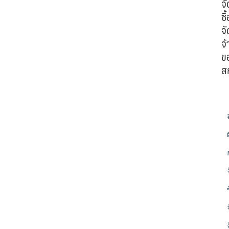
จั
ซื้
จั
จ้
ข
ส