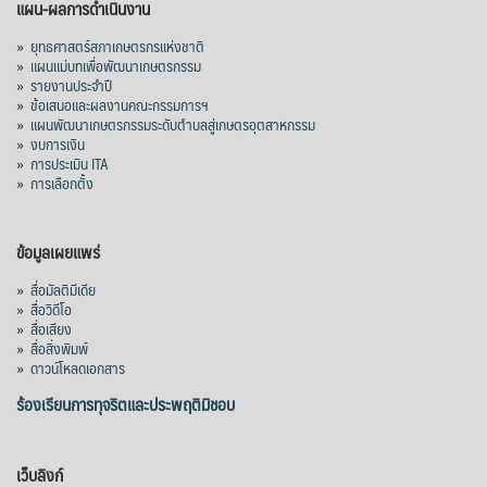
แผน-ผลการดำเนินงาน
»
ยุทธศาสตร์สภาเกษตรกรแห่งชาติ
»
แผนแม่บทเพื่อพัฒนาเกษตรกรรม
»
รายงานประจำปี
»
ข้อเสนอและผลงานคณะกรรมการฯ
»
แผนพัฒนาเกษตรกรรมระดับตำบลสู่เกษตรอุตสาหกรรม
»
งบการเงิน
»
การประเมิน ITA
»
การเลือกตั้ง
ข้อมูลเผยแพร่
»
สื่อมัลติมีเดีย
»
สื่อวิดีโอ
»
สื่อเสียง
»
สื่อสิ่งพิมพ์
»
ดาวน์โหลดเอกสาร
ร้องเรียนการทุจริตและประพฤติมิชอบ
เว็บลิงก์