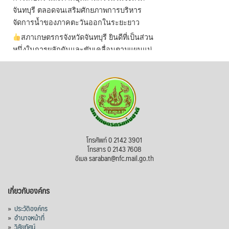
จันทบุรี ตลอดจนเสริมศักยภาพการบริหาร
จัดการน้ำของภาคตะวันออกในระยะยาว
สภาเกษตรกรจังหวัดจันทบุรี ยินดีที่เป็นส่วน
หนึ่งในการผลักดันและขับเคลื่อนตามแผนแม่
บทเพื่อพั
...
See More
ไม่สามารถดูเนื้อหานี้ได้ในขณะนี้
View on Facebook
·
Share
สภาเกษตรกรแห่งชาติ
โทรศัพท์ 0 2142 3901
2 days ago
โทรสาร 0 2143 7608
อีเมล saraban@nfc.mail.go.th
กรมการค้าต่างประเทศ กระทรวงพาณิชย์ เปิด
เผยว่า สถิติการส่งออกสินค้ามันสำปะหลังของ
เกี่ยวกับองค์กร
ไทยในช่วง 6 เดือนของปี 2569 (ม.ค.-มิ.ย.) มี
ปริมาณ 2.52 ล้านตัน ลดลง 51.63% มูลค่า
»
ประวัติองค์กร
1,205 ล้านดอลลาร์สหรัฐ (ประมาณ
»
อำนาจหน้าที่
»
วิสัยทัศน์
38,003.15 ล้านบาท) ลดลง 27.69%