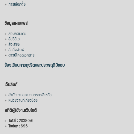
ผลสำเร็จการผลักดันข้อเสนอเชิงนโยบายของ
»
การเลือกตั้ง
สภาเกษตรกรจังหวัดจันทบุรี
เมื่อวันที่ 5 สิงหาคม 2569 คณะรัฐมนตรีมีมติ
ข้อมูลเผยแพร่
อนุมัติโครงการอ่างเก็บน้ำคลองวังโตนด
»
สื่อมัลติมีเดีย
จังหวัดจันทบุรี กรอบวงเงิน 7,200 ล้านบาท
»
สื่อวิดีโอ
กำหนดระยะเวลาดำเนินงาน 7 ปี (พ.ศ. 2570–
»
สื่อเสียง
»
สื่อสิ่งพิมพ์
2576) โดยโครงการมีความจุ 99.50 ล้าน
»
ดาวน์โหลดเอกสาร
ลูกบาศก์เมตร สามารถสนับสนุนพื้นที่
ชลประทานกว่า 87,700 ไร่ เพิ่ม
...
ร้องเรียนการทุจริตและประพฤติมิชอบ
See More
Photo
เว็บลิงก์
View on Facebook
·
Share
»
สำนักงานสภาเกษตรกรจังหวัด
»
หน่วยงานที่เกี่ยวข้อง
สถิติผู้ใช้งานเว็บไซต์
»
Total :
2038076
»
Today :
696