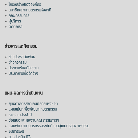
»
โครงสร้างขององค์กร
»
สมาชิกสภาเกษตรกรแห่งชาติ
ปรับตัวลดลงตามสภาวะเศรษฐกิจและการค้า
»
คณะกรรมการ
โลก โดยตลาดส่งออกสำคัญ จีน ส่งออกได้
»
ผู้บริหาร
1.52 ล้านตัน ลด 61.71%
»
ติดต่อเรา
ญี่ปุ่น 2 แสนตัน ลด 4.76%
อินโดนีเซีย 8 หมื่นตัน ไม่เปลี่ยนแปลง
ข่าวสารและกิจกรรม
มาเลเซีย 9 ห
...
See More
»
ข่าวประชาสัมพันธ์
»
ข่าวกิจกรรม
ส่งออกมันครึ่งปี 69 ปริมาณ 2.52 ล้านตัน
»
ประกาศรับสมัครงาน
ลด 51.63% ยังดีที่ราคาขายดีกว่าปีก่อน
»
ประกาศจัดซื้อจัดจ้าง
mgronline.com
View on Facebook
·
Share
แผน-ผลการดำเนินงาน
»
ยุทธศาสตร์สภาเกษตรกรแห่งชาติ
»
แผนแม่บทเพื่อพัฒนาเกษตรกรรม
สภาเกษตรกรแห่งชาติ
»
รายงานประจำปี
2 days ago
»
ข้อเสนอและผลงานคณะกรรมการฯ
»
แผนพัฒนาเกษตรกรรมระดับตำบลสู่เกษตรอุตสาหกรรม
คณะรัฐมนตรี อนุมัติโครงการอ่างเก็บน้ำ
»
งบการเงิน
คลองวังโตนด วงเงิน 7,200 ล้านบาท สะท้อน
»
การประเมิน ITA