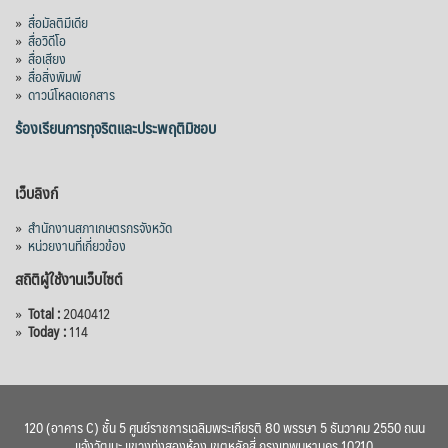
»
สื่อมัลติมีเดีย
»
สื่อวิดีโอ
»
สื่อเสียง
»
สื่อสิ่งพิมพ์
»
ดาวน์โหลดเอกสาร
ร้องเรียนการทุจริตและประพฤติมิชอบ
เว็บลิงก์
»
สำนักงานสภาเกษตรกรจังหวัด
»
หน่วยงานที่เกี่ยวข้อง
สถิติผู้ใช้งานเว็บไซต์
»
Total :
2040412
»
Today :
114
120 (อาคาร C) ชั้น 5 ศูนย์ราชการเฉลิมพระเกียรติ 80 พรรษา 5 ธันวาคม 2550 ถนน
แจ้งวัฒนะ แขวงทุ่งสองห้อง เขตหลักสี่ กรุงเทพมหานคร 10210