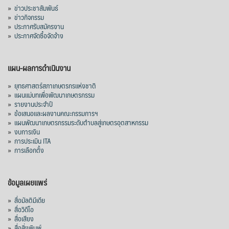
»
ข่าวประชาสัมพันธ์
»
ข่าวกิจกรรม
»
ประกาศรับสมัครงาน
»
ประกาศจัดซื้อจัดจ้าง
แผน-ผลการดำเนินงาน
»
ยุทธศาสตร์สภาเกษตรกรแห่งชาติ
»
แผนแม่บทเพื่อพัฒนาเกษตรกรรม
»
รายงานประจำปี
»
ข้อเสนอและผลงานคณะกรรมการฯ
»
แผนพัฒนาเกษตรกรรมระดับตำบลสู่เกษตรอุตสาหกรรม
»
งบการเงิน
»
การประเมิน ITA
»
การเลือกตั้ง
ข้อมูลเผยแพร่
»
สื่อมัลติมีเดีย
»
สื่อวิดีโอ
»
สื่อเสียง
»
สื่อสิ่งพิมพ์