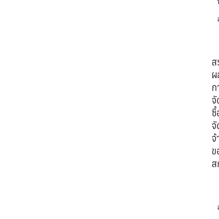
ส
ผ
ก
จั
ซื้
จั
จ้
ข
ส