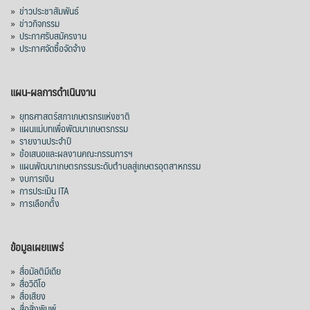
»
ข่าวประชาสัมพันธ์
»
ข่าวกิจกรรม
»
ประกาศรับสมัครงาน
»
ประกาศจัดซื้อจัดจ้าง
แผน-ผลการดำเนินงาน
»
ยุทธศาสตร์สภาเกษตรกรแห่งชาติ
»
แผนแม่บทเพื่อพัฒนาเกษตรกรรม
»
รายงานประจำปี
»
ข้อเสนอและผลงานคณะกรรมการฯ
»
แผนพัฒนาเกษตรกรรมระดับตำบลสู่เกษตรอุตสาหกรรม
»
งบการเงิน
»
การประเมิน ITA
»
การเลือกตั้ง
ข้อมูลเผยแพร่
»
สื่อมัลติมีเดีย
»
สื่อวิดีโอ
»
สื่อเสียง
»
สื่อสิ่งพิมพ์