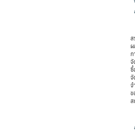
ส
ผ
ก
จั
ซื้
จั
จ้
ข
ส