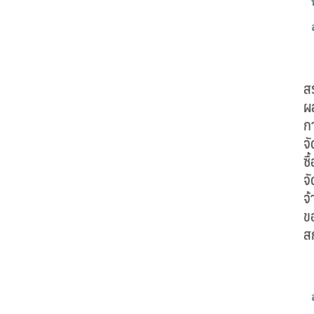
ส
ผ
ก
จั
ซื้
จั
จ้
ข
ส