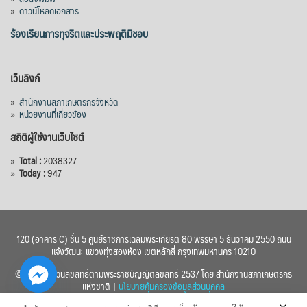
»
ดาวน์โหลดเอกสาร
ร้องเรียนการทุจริตและประพฤติมิชอบ
เว็บลิงก์
»
สำนักงานสภาเกษตรกรจังหวัด
»
หน่วยงานที่เกี่ยวข้อง
สถิติผู้ใช้งานเว็บไซต์
»
Total :
2038327
»
Today :
947
120 (อาคาร C) ชั้น 5 ศูนย์ราชการเฉลิมพระเกียรติ 80 พรรษา 5 ธันวาคม 2550 ถนน
แจ้งวัฒนะ แขวงทุ่งสองห้อง เขตหลักสี่ กรุงเทพมหานคร 10210
© 2560 สงวนลิขสิทธิ์ตามพระราชบัญญัติลิขสิทธิ์ 2537 โดย สำนักงานสภาเกษตรกร
แห่งชาติ |
นโยบายคุ้มครองข้อมูลส่วนบุคคล