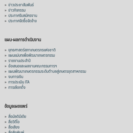
»
ข่าวประชาสัมพันธ์
»
ข่าวกิจกรรม
»
ประกาศรับสมัครงาน
»
ประกาศจัดซื้อจัดจ้าง
แผน-ผลการดำเนินงาน
»
ยุทธศาสตร์สภาเกษตรกรแห่งชาติ
»
แผนแม่บทเพื่อพัฒนาเกษตรกรรม
»
รายงานประจำปี
»
ข้อเสนอและผลงานคณะกรรมการฯ
»
แผนพัฒนาเกษตรกรรมระดับตำบลสู่เกษตรอุตสาหกรรม
»
งบการเงิน
»
การประเมิน ITA
»
การเลือกตั้ง
ข้อมูลเผยแพร่
»
สื่อมัลติมีเดีย
»
สื่อวิดีโอ
»
สื่อเสียง
»
สื่อสิ่งพิมพ์