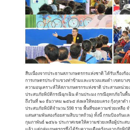
สืบเนื่องจากประธานสภาเกษตรกรแห่งชาติ ได้รับเรื่องร้อ
การเกษตรประจำแขวงท่าข้ามและแขวงแสมดำ เขตบางขุนเทีย
ความอนุเคราะห์ให้สภาเกษตรกรแห่งชาติ ประสานหน่วยงานท
ประสบภัยพิบัติกรณีฉุกเฉิน ด้านประมง กรณีอุทกภัยในพื้น
ถึงวันที่ ๒๐ ธันวาคม ๒๕๖๕ ส่งผลให้หอยแครง กุ้งกุลาดำ
ประสบภัยพิบัติจำนวน 598 ราย พื้นที่ขอความช่วยเหลือ จำ
แสนสามพันสองร้อยสามสิบบาทถ้วน) ทั้งนี้ กรมป้องกันแ
กุมภาพันธ์ ๒๕๖๖ ประกาศเขตให้ความช่วยเหลือผู้ประสบภั
แล้ว แต่กลุ่มเกษตรกรซึ่งได้รับความเดือดร้อนจากภัยพิบัติ