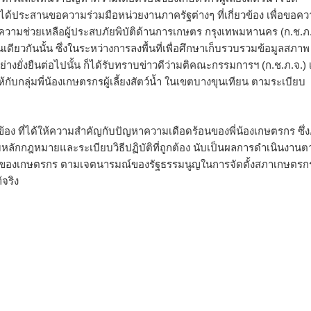
งได้ประสานขอความร่วมมือหน่วยงานภาครัฐต่างๆ ที่เกี่ยวข้อง เพื่อขอค
ช่วยเหลือผู้ประสบภัยพิบัติด้านการเกษตร กรุงเทพมหานคร (ก.ช.ภ.
ดียวกันนั้น ซึ่งในระหว่างการลงพื้นที่เพื่อศึกษาเก็บรวบรวมข้อมูลสภาพ
ยั่งยืนต่อไปนั้น ก็ได้รับทราบข่าวดีว่ามติคณะกรรมการฯ (ก.ช.ภ.จ.) 
กับกลุ่มพี่น้องเกษตรกรผู้เลี้ยงสัตว์น้ำ ในเขตบางขุนเทียน ตามระเบียบ
้อง ที่ได้ให้ความสำคัญกับปัญหาความเดือดร้อนของพี่น้องเกษตรกร ซึ่
ดตามหลักกฎหมายและระเบียบวิธีปฏิบัติที่ถูกต้อง นับเป็นผลการดำเนินงาน
์ของเกษตรกร ตามเจตนารมณ์ของรัฐธรรมนูญในการจัดตั้งสภาเกษตรก
จริง