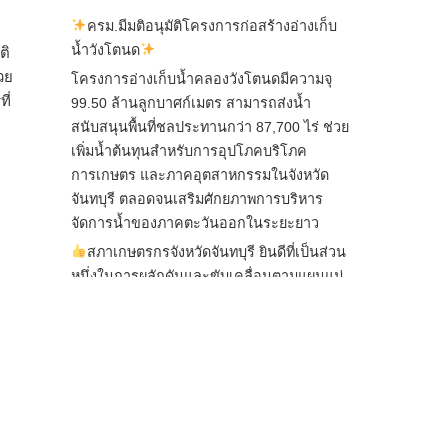
ครม.มีมติอนุมัติโครงการก่อสร้างอ่างเก็บ
น้ำวังโตนด
ติ
วย
โครงการอ่างเก็บน้ำคลองวังโตนดมีความจุ
ี่
99.50 ล้านลูกบาศก์เมตร สามารถส่งน้ำ
สนับสนุนพื้นที่ชลประทานกว่า 87,700 ไร่ ช่วย
เพิ่มน้ำต้นทุนสำหรับการอุปโภคบริโภค
การเกษตร และภาคอุตสาหกรรมในจังหวัด
จันทบุรี ตลอดจนเสริมศักยภาพการบริหาร
จัดการน้ำของภาคตะวันออกในระยะยาว
สภาเกษตรกรจังหวัดจันทบุรี ยินดีที่เป็นส่วน
หนึ่งในการผลักดันและขับเคลื่อนตามแผนแม่
บทเพื่อพั
...
See More
ไม่สามารถดูเนื้อหานี้ได้ในขณะนี้
View on Facebook
·
Share
สภาเกษตรกรแห่งชาติ