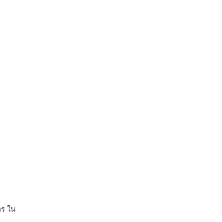
กร ใน