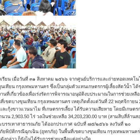
งเรียน เมื่อวันที่ ๓๑ สิงหาคม ๒๕๖๖ จากศูนย์บริการและถ่ายทอดเทคโน
น กรุงเทพมหานคร ซึ่งเป็นกลุ่มตัวแทนเกษตรกรผู้เลี้ยงสัตว์น้ำ ได้
ี่เกี่ยวข้องเพื่อเร่งรัดการพิจารณาอนุมัติงบประมาณในการช่วยเหลือผ
ที่เขตบางขุนเทียน กรุงเทพมหานคร เหตุเกิดตั้งแต่วันที่ 22 พฤศจิกายน
 และกุ้งขาวแวนนาไม ที่เกษตรกรเลี้ยง ได้รับความเสียหาย โดยมีเกษตรกร
นวน 2,903.50 ไร่ วงเงินช่วยเหลือ 34,203,230.00 บาท (สามสิบสี่ล้านส
ละบรรเทาสาธารณภัย ได้ออกประกาศ ฉบับที่ ๗๕/๒๕๖๖ ลงวันที่ ๒๐
ยพิบัติกรณีฉุกเฉิน (อุทกภัย) ในพื้นที่เขตบางขุนเทียน กรุงเทพมหานค
ดังกล่าว ก็ยังไม่ได้รับการช่วยเหลือแต่อย่างใด