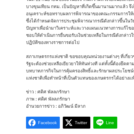
บางขุนเทียน กทม. เป็นปัญหาที่เกิดขึ้นมานานมากแล้ว จึ
อนุเคราะห์ขอทราบผลการพิจารณาของคณะกรรมการให้ความ
ซึ่งได้กำหนดจัดการประชุมพิจารณากรณีดังกล่าวขึ้นในวันเ
ปัญหาเพื่อนำมาวิเคราะห์และวางแผนแนวทางการแก้ไขอย่าง
ชอบให้ดำเนินการยื่นขอรับเงินช่วยเหลือในกรณีดังกล่าวให้
ปฏิบัติของทางราชการต่อไป
สภาเกษตรกรแห่งชาติ ขอขอบคุณหน่วยงานต่างๆ ที่เกี่ยวข
รัฐจะต้องช่วยเหลือเยียวยาให้ทันท่วงที แต่ทั้งนี้ต้องยึ
บทบาทภารกิจในการคุ้มครองสิทธิ์และรักษาผลประโยชน
แห่งชาติเพื่อทำหน้าที่เป็นตัวแทนของเกษตรกรได้อย่างแท้
ข่าว : ศดิศ พัลลภรักษา
ภาพ : ศดิศ พัลลภรักษา
อำนวยการข่าว : อภิวัฒน์ มีลาภ
Facebook
Twitter
Line