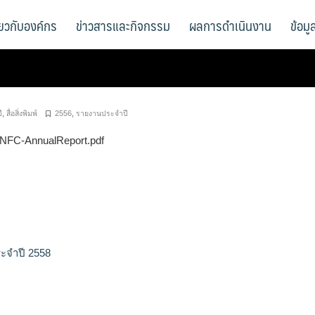
ี่ยวกับองค์กร
ข่าวสารและกิจกรรม
ผลการดำเนินงาน
ข้อม
ี
,
สื่อสิ่งพิมพ์
2556
,
รายงานประจำปี
3-NFC-AnnualReport.pdf
ะจำปี 2558