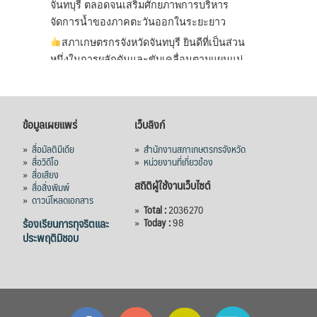
จันทบุรี ตลอดจนเสริมศักยภาพการบริหาร
จัดการน้ำของภาคตะวันออกในระยะยาว
สภาเกษตรกรจังหวัดจันทบุรี ยินดีที่เป็นส่วน
หนึ่งในการผลักดันและขับเคลื่อนตามแผนแม่
บทเพื่อพั
...
See More
ไม่สามารถดูเนื้อหานี้ได้ในขณะนี้
ข้อมูลเผยแพร่
เว็บลิงก์
View on Facebook
·
Share
»
สื่อมัลติมีเดีย
»
สำนักงานสภาเกษตรกรจังหวัด
»
สื่อวิดีโอ
»
หน่วยงานที่เกี่ยวข้อง
»
สื่อเสียง
สภาเกษตรกรแห่งชาติ
สถิติผู้ใช้งานเว็บไซต์
»
สื่อสิ่งพิมพ์
15 hours ago
»
ดาวน์โหลดเอกสาร
»
Total :
2036270
กรมการค้าต่างประเทศ กระทรวงพาณิชย์ เปิด
ร้องเรียนการทุจริตและ
»
Today :
98
ประพฤติมิชอบ
เผยว่า สถิติการส่งออกสินค้ามันสำปะหลังของ
ไทยในช่วง 6 เดือนของปี 2569 (ม.ค.-มิ.ย.) มี
ปริมาณ 2.52 ล้านตัน ลดลง 51.63% มูลค่า
1,205 ล้านดอลลาร์สหรัฐ (ประมาณ
38,003.15 ล้านบาท) ลดลง 27.69%