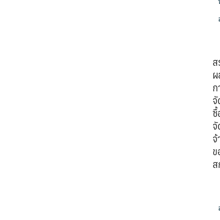
ส
ผ
ก
จั
ซื้
จั
จ้
ข
ส