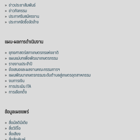
»
ข่าวประชาสัมพันธ์
»
ข่าวกิจกรรม
»
ประกาศรับสมัครงาน
»
ประกาศจัดซื้อจัดจ้าง
แผน-ผลการดำเนินงาน
»
ยุทธศาสตร์สภาเกษตรกรแห่งชาติ
»
แผนแม่บทเพื่อพัฒนาเกษตรกรรม
»
รายงานประจำปี
»
ข้อเสนอและผลงานคณะกรรมการฯ
»
แผนพัฒนาเกษตรกรรมระดับตำบลสู่เกษตรอุตสาหกรรม
»
งบการเงิน
»
การประเมิน ITA
»
การเลือกตั้ง
ข้อมูลเผยแพร่
»
สื่อมัลติมีเดีย
»
สื่อวิดีโอ
»
สื่อเสียง
»
สื่อสิ่งพิมพ์