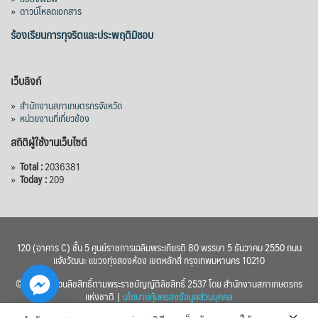
»
ดาวน์โหลดเอกสาร
ร้องเรียนการทุจริตและประพฤติมิชอบ
เว็บลิงก์
»
สำนักงานสภาเกษตรกรจังหวัด
»
หน่วยงานที่เกี่ยวข้อง
สถิติผู้ใช้งานเว็บไซต์
»
Total :
2036381
»
Today :
209
120 (อาคาร C) ชั้น 5 ศูนย์ราชการเฉลิมพระเกียรติ 80 พรรษา 5 ธันวาคม 2550 ถนน
แจ้งวัฒนะ แขวงทุ่งสองห้อง เขตหลักสี่ กรุงเทพมหานคร 10210
© 2560 สงวนลิขสิทธิ์ตามพระราชบัญญัติลิขสิทธิ์ 2537 โดย สำนักงานสภาเกษตรกร
แห่งชาติ |
นโยบายคุ้มครองข้อมูลส่วนบุคคล