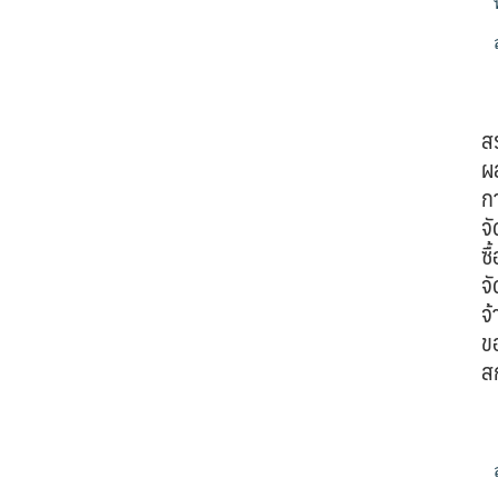
ส
ผ
ก
จั
ซื้
จั
จ้
ข
ส