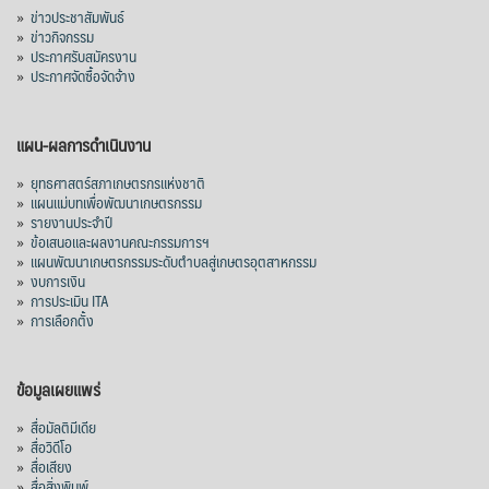
»
ข่าวประชาสัมพันธ์
»
ข่าวกิจกรรม
»
ประกาศรับสมัครงาน
»
ประกาศจัดซื้อจัดจ้าง
แผน-ผลการดำเนินงาน
»
ยุทธศาสตร์สภาเกษตรกรแห่งชาติ
»
แผนแม่บทเพื่อพัฒนาเกษตรกรรม
»
รายงานประจำปี
»
ข้อเสนอและผลงานคณะกรรมการฯ
»
แผนพัฒนาเกษตรกรรมระดับตำบลสู่เกษตรอุตสาหกรรม
»
งบการเงิน
»
การประเมิน ITA
»
การเลือกตั้ง
ข้อมูลเผยแพร่
»
สื่อมัลติมีเดีย
»
สื่อวิดีโอ
»
สื่อเสียง
»
สื่อสิ่งพิมพ์