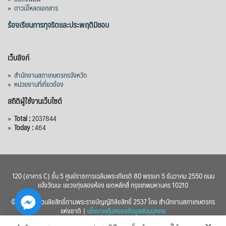
»
ดาวน์โหลดเอกสาร
ร้องเรียนการทุจริตและประพฤติมิชอบ
เว็บลิงก์
»
สำนักงานสภาเกษตรกรจังหวัด
»
หน่วยงานที่เกี่ยวข้อง
สถิติผู้ใช้งานเว็บไซต์
»
Total :
2037844
»
Today :
464
120 (อาคาร C) ชั้น 5 ศูนย์ราชการเฉลิมพระเกียรติ 80 พรรษา 5 ธันวาคม 2550 ถนน
แจ้งวัฒนะ แขวงทุ่งสองห้อง เขตหลักสี่ กรุงเทพมหานคร 10210
© 2560 สงวนลิขสิทธิ์ตามพระราชบัญญัติลิขสิทธิ์ 2537 โดย สำนักงานสภาเกษตรกร
แห่งชาติ |
นโยบายคุ้มครองข้อมูลส่วนบุคคล