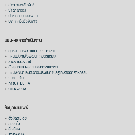
»
ข่าวประชาสัมพันธ์
»
ข่าวกิจกรรม
»
ประกาศรับสมัครงาน
»
ประกาศจัดซื้อจัดจ้าง
แผน-ผลการดำเนินงาน
»
ยุทธศาสตร์สภาเกษตรกรแห่งชาติ
»
แผนแม่บทเพื่อพัฒนาเกษตรกรรม
»
รายงานประจำปี
»
ข้อเสนอและผลงานคณะกรรมการฯ
»
แผนพัฒนาเกษตรกรรมระดับตำบลสู่เกษตรอุตสาหกรรม
»
งบการเงิน
»
การประเมิน ITA
»
การเลือกตั้ง
ข้อมูลเผยแพร่
»
สื่อมัลติมีเดีย
»
สื่อวิดีโอ
»
สื่อเสียง
»
สื่อสิ่งพิมพ์