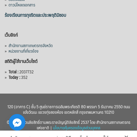
»
ดาวน์โหลดเอกสาร
ร้องเรียนการทุจริตและประพฤติมิชอบ
เว็บลิงก์
»
สำนักงานสภาเกษตรกรจังหวัด
»
หน่วยงานที่เกี่ยวข้อง
สถิติผู้ใช้งานเว็บไซต์
»
Total :
2037732
»
Today :
352
120 (อาคาร C) ชั้น 5 ศูนย์ราชการเฉลิมพระเกียรติ 80 พรรษา 5 ธันวาคม 2550 ถนน
แจ้งวัฒนะ แขวงทุ่งสองห้อง เขตหลักสี่ กรุงเทพมหานคร 10210
© 2560 สงวนลิขสิทธิ์ตามพระราชบัญญัติลิขสิทธิ์ 2537 โดย สำนักงานสภาเกษตรกร
แห่งชาติ |
นโยบายคุ้มครองข้อมูลส่วนบุคคล