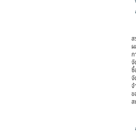
ส
ผ
ก
จั
ซื้
จั
จ้
ข
ส