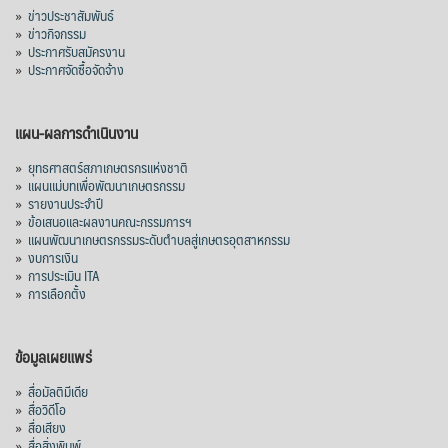
»
ข่าวประชาสัมพันธ์
»
ข่าวกิจกรรม
»
ประกาศรับสมัครงาน
»
ประกาศจัดซื้อจัดจ้าง
แผน-ผลการดำเนินงาน
»
ยุทธศาสตร์สภาเกษตรกรแห่งชาติ
»
แผนแม่บทเพื่อพัฒนาเกษตรกรรม
»
รายงานประจำปี
»
ข้อเสนอและผลงานคณะกรรมการฯ
»
แผนพัฒนาเกษตรกรรมระดับตำบลสู่เกษตรอุตสาหกรรม
»
งบการเงิน
»
การประเมิน ITA
»
การเลือกตั้ง
ข้อมูลเผยแพร่
»
สื่อมัลติมีเดีย
»
สื่อวิดีโอ
»
สื่อเสียง
»
สื่อสิ่งพิมพ์