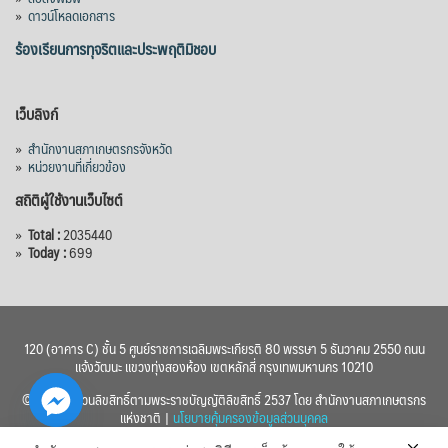
»
ดาวน์โหลดเอกสาร
ร้องเรียนการทุจริตและประพฤติมิชอบ
เว็บลิงก์
»
สำนักงานสภาเกษตรกรจังหวัด
»
หน่วยงานที่เกี่ยวข้อง
สถิติผู้ใช้งานเว็บไซต์
»
Total :
2035440
»
Today :
699
120 (อาคาร C) ชั้น 5 ศูนย์ราชการเฉลิมพระเกียรติ 80 พรรษา 5 ธันวาคม 2550 ถนน
แจ้งวัฒนะ แขวงทุ่งสองห้อง เขตหลักสี่ กรุงเทพมหานคร 10210
© 2560 สงวนลิขสิทธิ์ตามพระราชบัญญัติลิขสิทธิ์ 2537 โดย สำนักงานสภาเกษตรกร
แห่งชาติ |
นโยบายคุ้มครองข้อมูลส่วนบุคคล