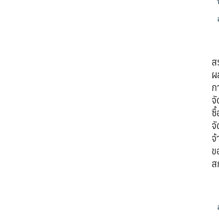
ส
ผ
ก
จั
ซื้
จั
จ้
ข
ส