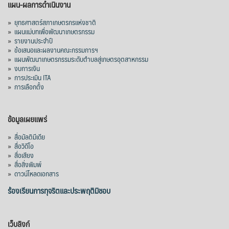
View on Facebook
·
Share
แผน-ผลการดำเนินงาน
»
ยุทธศาสตร์สภาเกษตรกรแห่งชาติ
»
แผนแม่บทเพื่อพัฒนาเกษตรกรรม
สภาเกษตรกรแห่งชาติ
»
รายงานประจำปี
3 days ago
»
ข้อเสนอและผลงานคณะกรรมการฯ
»
แผนพัฒนาเกษตรกรรมระดับตำบลสู่เกษตรอุตสาหกรรม
คณะรัฐมนตรี อนุมัติโครงการอ่างเก็บน้ำ
»
งบการเงิน
คลองวังโตนด วงเงิน 7,200 ล้านบาท สะท้อน
»
การประเมิน ITA
ผลสำเร็จการผลักดันข้อเสนอเชิงนโยบายของ
»
การเลือกตั้ง
สภาเกษตรกรจังหวัดจันทบุรี
เมื่อวันที่ 5 สิงหาคม 2569 คณะรัฐมนตรีมีมติ
ข้อมูลเผยแพร่
อนุมัติโครงการอ่างเก็บน้ำคลองวังโตนด
»
สื่อมัลติมีเดีย
จังหวัดจันทบุรี กรอบวงเงิน 7,200 ล้านบาท
»
สื่อวิดีโอ
กำหนดระยะเวลาดำเนินงาน 7 ปี (พ.ศ. 2570–
»
สื่อเสียง
»
สื่อสิ่งพิมพ์
2576) โดยโครงการมีความจุ 99.50 ล้าน
»
ดาวน์โหลดเอกสาร
ลูกบาศก์เมตร สามารถสนับสนุนพื้นที่
ชลประทานกว่า 87,700 ไร่ เพิ่ม
...
ร้องเรียนการทุจริตและประพฤติมิชอบ
See More
Photo
เว็บลิงก์
View on Facebook
·
Share