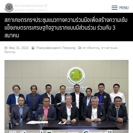
Skip
สภาเกษตรกรแห่งชาติ
MENU
to
สภาเกษตรกรฯประชุมแนวทางความร่วมมือเพื่อสร้างความเข้ม
content
แข็งเกษตรกรเศรษฐกิจฐานรากแบบมีส่วนร่วม ร่วมกับ 3
สมาคม
May 31, 2022
Thanyalaksaporn Tieoyong
ข่าวกิจกรรม
,
ข่าวสารและ
กิจกรรม
Search
for: