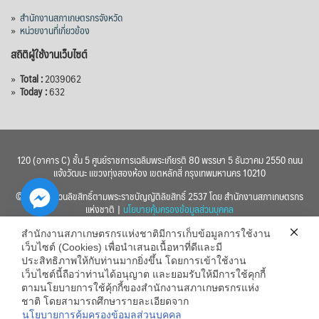
»
สำนักงานสภาเกษตรกรจังหวัด
»
หน่วยงานที่เกี่ยวข้อง
สถิติผู้ใช้งานเว็บไซต์
»
Total :
2039062
»
Today :
632
120 (อาคาร C) ชั้น 5 ศูนย์ราชการเฉลิมพระเกียรติ 80 พรรษา 5 ธันวาคม 2550 ถนน
แจ้งวัฒนะ แขวงทุ่งสองห้อง เขตหลักสี่ กรุงเทพมหานคร 10210
© 2560 สงวนลิขสิทธิ์ตามพระราชบัญญัติลิขสิทธิ์ 2537 โดย สำนักงานสภาเกษตรกร
แห่งชาติ |
นโยบายคุ้มครองข้อมูลส่วนบุคคล
สำนักงานสภาเกษตรกรแห่งชาติมีการเก็บข้อมูลการใช้งาน
เว็บไซต์ (Cookies) เพื่อนำเสนอเนื้อหาที่ดีและมี
ประสิทธิภาพให้กับท่านมากยิ่งขึ้น โดยการเข้าใช้งาน
เว็บไซต์นี้ถือว่าท่านได้อนุญาต และยอมรับให้มีการใช้คุกกี้
chaty
ตามนโยบายการใช้คุ้กกี้ของสำนักงานสภาเกษตรกรแห่ง
ชาติ โดยสามารถศึกษารายละเอียดจาก
Hide
นโยบายการคุ้มครองข้อมูลส่วนบุคคล