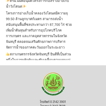
ครม.มีมติอนุมัติโครงการก่อสร้างอ่างเก็บ
น้ำวังโตนด
โครงการอ่างเก็บน้ำคลองวังโตนดมีความจุ
99.50 ล้านลูกบาศก์เมตร สามารถส่งน้ำ
สนับสนุนพื้นที่ชลประทานกว่า 87,700 ไร่ ช่วย
เพิ่มน้ำต้นทุนสำหรับการอุปโภคบริโภค
การเกษตร และภาคอุตสาหกรรมในจังหวัด
จันทบุรี ตลอดจนเสริมศักยภาพการบริหาร
จัดการน้ำของภาคตะวันออกในระยะยาว
สภาเกษตรกรจังหวัดจันทบุรี ยินดีที่เป็นส่วน
หนึ่งในการผลักดันและขับเคลื่อนตามแผนแม่
บทเพื่อพั
...
See More
ไม่สามารถดูเนื้อหานี้ได้ในขณะนี้
View on Facebook
·
Share
สภาเกษตรกรแห่งชาติ
โทรศัพท์ 0 2142 3901
3 days ago
โทรสาร 0 2143 7608