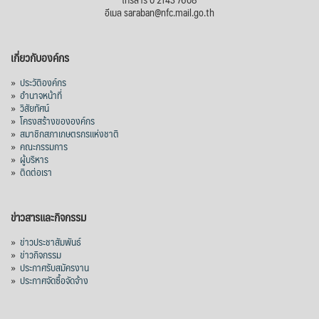
อีเมล saraban@nfc.mail.go.th
กรมการค้าต่างประเทศ กระทรวงพาณิชย์ เปิด
เผยว่า สถิติการส่งออกสินค้ามันสำปะหลังของ
เกี่ยวกับองค์กร
ไทยในช่วง 6 เดือนของปี 2569 (ม.ค.-มิ.ย.) มี
ปริมาณ 2.52 ล้านตัน ลดลง 51.63% มูลค่า
»
ประวัติองค์กร
1,205 ล้านดอลลาร์สหรัฐ (ประมาณ
»
อำนาจหน้าที่
»
วิสัยทัศน์
38,003.15 ล้านบาท) ลดลง 27.69%
»
โครงสร้างขององค์กร
»
สมาชิกสภาเกษตรกรแห่งชาติ
ปรับตัวลดลงตามสภาวะเศรษฐกิจและการค้า
»
คณะกรรมการ
โลก โดยตลาดส่งออกสำคัญ จีน ส่งออกได้
»
ผู้บริหาร
1.52 ล้านตัน ลด 61.71%
»
ติดต่อเรา
ญี่ปุ่น 2 แสนตัน ลด 4.76%
อินโดนีเซีย 8 หมื่นตัน ไม่เปลี่ยนแปลง
ข่าวสารและกิจกรรม
มาเลเซีย 9 ห
...
See More
»
ข่าวประชาสัมพันธ์
»
ข่าวกิจกรรม
ส่งออกมันครึ่งปี 69 ปริมาณ 2.52 ล้านตัน
»
ประกาศรับสมัครงาน
ลด 51.63% ยังดีที่ราคาขายดีกว่าปีก่อน
»
ประกาศจัดซื้อจัดจ้าง
mgronline.com