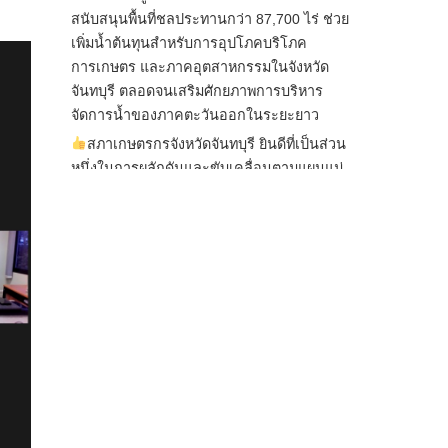
สนับสนุนพื้นที่ชลประทานกว่า 87,700 ไร่ ช่วย
เพิ่มน้ำต้นทุนสำหรับการอุปโภคบริโภค
การเกษตร และภาคอุตสาหกรรมในจังหวัด
จันทบุรี ตลอดจนเสริมศักยภาพการบริหาร
จัดการน้ำของภาคตะวันออกในระยะยาว
สภาเกษตรกรจังหวัดจันทบุรี ยินดีที่เป็นส่วน
หนึ่งในการผลักดันและขับเคลื่อนตามแผนแม่
บทเพื่อพั
...
See More
ไม่สามารถดูเนื้อหานี้ได้ในขณะนี้
View on Facebook
·
Share
สภาเกษตรกรแห่งชาติ
1 day ago
กรมการค้าต่างประเทศ กระทรวงพาณิชย์ เปิด
เผยว่า สถิติการส่งออกสินค้ามันสำปะหลังของ
ไทยในช่วง 6 เดือนของปี 2569 (ม.ค.-มิ.ย.) มี