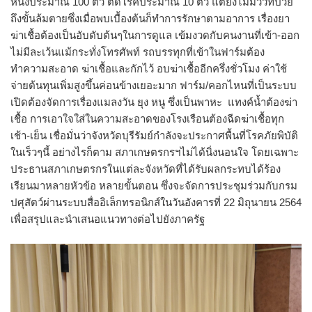
หนึ่งประมาณ 100 ตัว ติดโรคประมาณ 10 ตัว แต่ยังไม่มีวัวที่ป่วย
ถึงขั้นล้มตายซึ่งเมื่อพบเบื้องต้นก็ทำการรักษาตามอาการ เรื่องยา
ฆ่าเชื้อต้องเป็นอับดับต้นๆในการดูแล เข้มงวดกับคนงานที่เข้า-ออก
ไม่มีละเว้นแม้กระทั่งโทรศัพท์ รถบรรทุกที่เข้าในฟาร์มต้อง
ทำความสะอาด ฆ่าเชื้อและกักไว้ อบฆ่าเชื้ออีกครึ่งชั่วโมง ค่าใช้
จ่ายต้นทุนเพิ่มสูงขึ้นค่อนข้างเยอะมาก ฟาร์ม/คอกไหนที่เป็นระบบ
เปิดต้องจัดการเรื่องแมลงวัน ยุง หนู ซึ่งเป็นพาหะ แทงค์น้ำต้องฆ่า
เชื้อ การเอาใจใส่ในความสะอาดของโรงเรือนต้องฉีดฆ่าเชื้อทุก
เช้า-เย็น เชื่อมั่นว่าจังหวัดบุรีรัมย์กำลังจะประกาศพื้นที่โรคภัยพิบัติ
ในเร็วๆนี้ อย่างไรก็ตาม สภาเกษตรกรฯไม่ได้นิ่งนอนใจ โดยเฉพาะ
ประธานสภาเกษตรกรในแต่ละจังหวัดที่ได้รับผลกระทบได้ร้อง
เรียนมาหลายหัวข้อ หลายขั้นตอน ซึ่งจะจัดการประชุมร่วมกับกรม
ปศุสัตว์ผ่านระบบสื่ออิเล็กทรอนิกส์ในวันอังคารที่ 22 มิถุนายน 2564
เพื่อสรุปและนำเสนอแนวทางต่อไปยังภาครัฐ