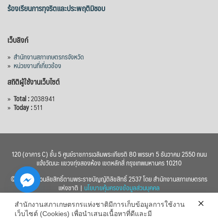
ชลประทานกว่า 87,700 ไร่ เพิ่ม
...
ร้องเรียนการทุจริตและประพฤติมิชอบ
See More
Photo
เว็บลิงก์
View on Facebook
·
Share
»
สำนักงานสภาเกษตรกรจังหวัด
»
หน่วยงานที่เกี่ยวข้อง
สถิติผู้ใช้งานเว็บไซต์
»
Total :
2038941
»
Today :
511
120 (อาคาร C) ชั้น 5 ศูนย์ราชการเฉลิมพระเกียรติ 80 พรรษา 5 ธันวาคม 2550 ถนน
แจ้งวัฒนะ แขวงทุ่งสองห้อง เขตหลักสี่ กรุงเทพมหานคร 10210
© 2560 สงวนลิขสิทธิ์ตามพระราชบัญญัติลิขสิทธิ์ 2537 โดย สำนักงานสภาเกษตรกร
แห่งชาติ |
นโยบายคุ้มครองข้อมูลส่วนบุคคล
สำนักงานสภาเกษตรกรแห่งชาติมีการเก็บข้อมูลการใช้งาน
เว็บไซต์ (Cookies) เพื่อนำเสนอเนื้อหาที่ดีและมี