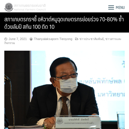
Skip
สภาเกษตรกรแห่งชาติ
MENU
to
สภาเกษตรกรฯชี้ อหิวาต์หมูฉุดเกษตรกรย่อยร่วง 70-80% ซ้ำ
content
ด้วยลัมปี สกิน 100 ติด 10
June 7, 2021
Thanyalaksaporn Tieoyong
ข่าวประชาสัมพันธ์
,
ข่าวสารและ
กิจกรรม
Search
for: