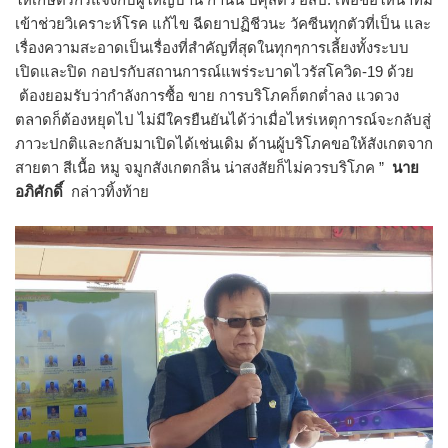
เข้าช่วยวิเคราะห์โรค แก้ไข ฉีดยาปฏิชีวนะ วัคซีนทุกตัวที่เป็น และ
เรื่องความสะอาดเป็นเรื่องที่สำคัญที่สุดในทุกๆการเลี้ยงทั้งระบบ
เปิดและปิด กอปรกับสถานการณ์แพร่ระบาดไวรัสโควิด-19 ด้วย
ต้องยอมรับว่ากำลังการซื้อ ขาย การบริโภคก็ตกต่ำลง แวดวง
ตลาดก็ต้องหยุดไป ไม่มีใครยืนยันได้ว่าเมื่อไหร่เหตุการณ์จะกลับสู่
ภาวะปกติและกลับมาเปิดได้เช่นเดิม ด้านผู้บริโภคขอให้สังเกตจาก
สายตา สีเนื้อ หมู จมูกสังเกตกลิ่น น่าสงสัยก็ไม่ควรบริโภค ”
นาย
อภิศักดิ์
กล่าวทิ้งท้าย