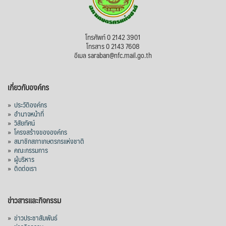
View on Facebook
·
Share
สภาเกษตรกรแห่งชาติ
โทรศัพท์ 0 2142 3901
3 days ago
โทรสาร 0 2143 7608
อีเมล saraban@nfc.mail.go.th
กรมการค้าต่างประเทศ กระทรวงพาณิชย์ เปิด
เผยว่า สถิติการส่งออกสินค้ามันสำปะหลังของ
เกี่ยวกับองค์กร
ไทยในช่วง 6 เดือนของปี 2569 (ม.ค.-มิ.ย.) มี
ปริมาณ 2.52 ล้านตัน ลดลง 51.63% มูลค่า
»
ประวัติองค์กร
1,205 ล้านดอลลาร์สหรัฐ (ประมาณ
»
อำนาจหน้าที่
»
วิสัยทัศน์
38,003.15 ล้านบาท) ลดลง 27.69%
»
โครงสร้างขององค์กร
»
สมาชิกสภาเกษตรกรแห่งชาติ
ปรับตัวลดลงตามสภาวะเศรษฐกิจและการค้า
»
คณะกรรมการ
โลก โดยตลาดส่งออกสำคัญ จีน ส่งออกได้
»
ผู้บริหาร
1.52 ล้านตัน ลด 61.71%
»
ติดต่อเรา
ญี่ปุ่น 2 แสนตัน ลด 4.76%
อินโดนีเซีย 8 หมื่นตัน ไม่เปลี่ยนแปลง
ข่าวสารและกิจกรรม
มาเลเซีย 9 ห
...
See More
»
ข่าวประชาสัมพันธ์