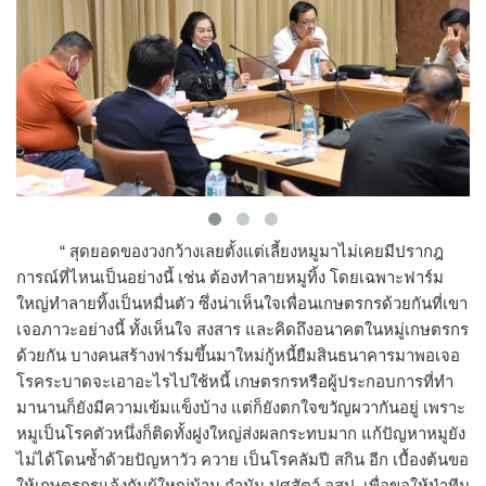
“ สุดยอดของวงกว้างเลยตั้งแต่เลี้ยงหมูมาไม่เคยมีปรากฎ
การณ์ที่ไหนเป็นอย่างนี้ เช่น ต้องทำลายหมูทิ้ง โดยเฉพาะฟาร์ม
ใหญ่ทำลายทิ้งเป็นหมื่นตัว ซึ่งน่าเห็นใจเพื่อนเกษตรกรด้วยกันที่เขา
เจอภาวะอย่างนี้ ทั้งเห็นใจ สงสาร และคิดถึงอนาคตในหมู่เกษตรกร
ด้วยกัน บางคนสร้างฟาร์มขึ้นมาใหม่กู้หนี้ยืมสินธนาคารมาพอเจอ
โรคระบาดจะเอาอะไรไปใช้หนี้ เกษตรกรหรือผู้ประกอบการที่ทำ
มานานก็ยังมีความเข้มแข็งบ้าง แต่ก็ยังตกใจขวัญผวากันอยู่ เพราะ
หมูเป็นโรคตัวหนึ่งก็ติดทั้งฝูงใหญ่ส่งผลกระทบมาก แก้ปัญหาหมูยัง
ไม่ได้โดนซ้ำด้วยปัญหาวัว ควาย เป็นโรคลัมปี สกิน อีก เบื้องต้นขอ
ให้เกษตรกรแจ้งกับผู้ใหญ่บ้าน กำนัน ปศุสัตว์ อสป. เพื่อขอให้นำทีม