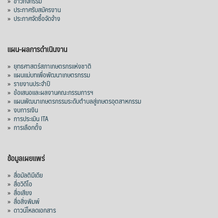
»
ข่าวกิจกรรม
ส่งออกมันครึ่งปี 69 ปริมาณ 2.52 ล้านตัน
»
ประกาศรับสมัครงาน
ลด 51.63% ยังดีที่ราคาขายดีกว่าปีก่อน
»
ประกาศจัดซื้อจัดจ้าง
mgronline.com
View on Facebook
·
Share
แผน-ผลการดำเนินงาน
»
ยุทธศาสตร์สภาเกษตรกรแห่งชาติ
»
แผนแม่บทเพื่อพัฒนาเกษตรกรรม
สภาเกษตรกรแห่งชาติ
»
รายงานประจำปี
3 days ago
»
ข้อเสนอและผลงานคณะกรรมการฯ
»
แผนพัฒนาเกษตรกรรมระดับตำบลสู่เกษตรอุตสาหกรรม
คณะรัฐมนตรี อนุมัติโครงการอ่างเก็บน้ำ
»
งบการเงิน
คลองวังโตนด วงเงิน 7,200 ล้านบาท สะท้อน
»
การประเมิน ITA
ผลสำเร็จการผลักดันข้อเสนอเชิงนโยบายของ
»
การเลือกตั้ง
สภาเกษตรกรจังหวัดจันทบุรี
เมื่อวันที่ 5 สิงหาคม 2569 คณะรัฐมนตรีมีมติ
ข้อมูลเผยแพร่
อนุมัติโครงการอ่างเก็บน้ำคลองวังโตนด
»
สื่อมัลติมีเดีย
จังหวัดจันทบุรี กรอบวงเงิน 7,200 ล้านบาท
»
สื่อวิดีโอ
กำหนดระยะเวลาดำเนินงาน 7 ปี (พ.ศ. 2570–
»
สื่อเสียง
»
สื่อสิ่งพิมพ์
2576) โดยโครงการมีความจุ 99.50 ล้าน
»
ดาวน์โหลดเอกสาร
ลูกบาศก์เมตร สามารถสนับสนุนพื้นที่