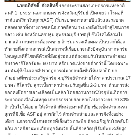
นายอภิศักดิ์ อังคสิทธิ์
รองประธานสภาเกษตรกรแห่งชาติ
คนที่ 1 ประธานสภาเกษตรกรจังหวัดบุรีรัมย์ เปิดเผยว่า โรคอหิ
วาต์แอฟริกาในสุกร(ASF) เริ่มระบาดมาหลายปีแล้วและระบาด
ตลอดเวลาทั้งทางภาคเหนือ ภาคอีสาน ระยะหลังเริ่มเข้าสู่โซนภาค
กลาง เช่น จังหวัดนครปฐม สุพรรณบุรี ราชบุรี ซึ่งโรคได้ลามไป
มากแล้ว เกษตรกรต้องเทขาย ถ้าซุ่มตรวจเลือดผลเป็นบวกก็ต้อง
ทำลายทิ้งสถานการณ์เป็นสภาพนี้เรื่อยมาจนถึงปัจจุบัน หากฟาร์ม
ไหนดูแลดีก็โชคดีด้วยที่ยังอยู่รอดแต่ต้องยอมรับในสภาพจำยอม
กับราคากิโลกรัมละ 60 บาท หรือบางแห่งขายต่ำกว่านี้ โดยเฉพาะ
แม่พันธุ์ซึ่งไม่เคยมีปรากฎการณ์มาก่อนถึงขั้นให้เปล่าก็มี ยก
ตัวอย่างที่พรประเสริฐฟาร์ม จ.บุรีรัมย์จำหน่ายได้ราคาประมาณ 17
บาท / กิโลกรัม สุกรเนื้อราคาน่าจะปรับสูงขึ้น 2-3 บาท ด้านการส่ง
ออกคงยึดการเจาะเลือดเป็นหลัก โดยสถานการณ์ปัจจุบันเกิดการ
ระบาดต่อเนื่องไม่หยุด เกษตรกรรายย่อยหายไปจากวงจร 70-80%
ถ้าเป็นไปได้อยากให้เจ้าหน้าที่หน่วยงานที่เกี่ยวข้องเช็คจำนวนรถ
สุกรที่มีเชื้อ ASF อยู่ ควรกักไว้ ห้ามจำหน่ายและควรฝังทิ้งอย่าง
เดียว นอกจากนี้ เกษตรกรที่เลี้ยงวัว กระบือ ต้องเผชิญกับโรคลัมปี
สกิน ภาคอีสานพบเกือบทุกจังหวัด พื้นที่จังหวัดบุรีรัมย์พบเฉลี่ยฝูง