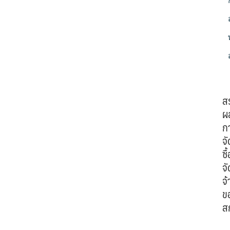
ส
ผ
ก
จั
ซื้
จั
จ้
ข
ส