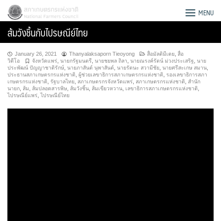
Skip
สภาเกษตรกรแห่งชาติ
MENU
to
ส้มวังชิ้นกับไปรษณีย์ไทย
content
January 26, 2021
Thanyalaksaporn Tieoyong
สื่อมัลติมีเดย
,
สื่อ
วิดีโอ
จังหวัดแพร่
,
นายกรัฐมนตรี
,
นายชยพล ถิลา
,
นายณรงค์รัตน์ ม่วงประเสริฐ
,
นาย
ประพัฒน์ ปัญญาชาติรักษ์
,
นายภาสันต์ นุพาสันต์
,
นายรัตนะ สวามีชัย
,
นายศรีสะเกษ สมาน
,
ประธานสภาเกษตรกรแห่งชาติ
,
ผู้ช่วยเลขาธิการสภาเกษตรกรแห่งชาติ
,
รองเลขาธิการสภา
เกษตรกรแห่งชาติ
,
รัฐบาลไทย
,
สภาเกษตรกรจังหวัดแพร่
,
สภาเกษตรกรแห่งชาติ
,
สำนัก
นายก
,
ส้ม
,
ส้มปลอดสารพิษ
,
ส้มวังชิ้น
,
ส้มเขียวหวาน
,
เลขาธิการสภาเกษตรกรแห่งชาติ
,
ไปรษณีย์แพร่
,
ไปรษณีย์ไทย
Search
for: