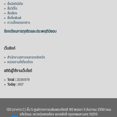
»
สื่อมัลติมีเดีย
»
สื่อวิดีโอ
»
สื่อเสียง
»
สื่อสิ่งพิมพ์
»
ดาวน์โหลดเอกสาร
ร้องเรียนการทุจริตและประพฤติมิชอบ
เว็บลิงก์
»
สำนักงานสภาเกษตรกรจังหวัด
»
หน่วยงานที่เกี่ยวข้อง
สถิติผู้ใช้งานเว็บไซต์
»
Total :
2036979
»
Today :
807
120 (อาคาร C) ชั้น 5 ศูนย์ราชการเฉลิมพระเกียรติ 80 พรรษา 5 ธันวาคม 2550 ถนน
แจ้งวัฒนะ แขวงทุ่งสองห้อง เขตหลักสี่ กรุงเทพมหานคร 10210