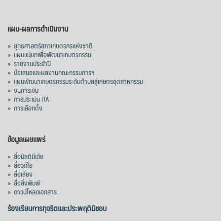
mgronline.com
View on Facebook
·
Share
แผน-ผลการดำเนินงาน
»
ยุทธศาสตร์สภาเกษตรกรแห่งชาติ
»
แผนแม่บทเพื่อพัฒนาเกษตรกรรม
สภาเกษตรกรแห่งชาติ
»
รายงานประจำปี
1 day ago
»
ข้อเสนอและผลงานคณะกรรมการฯ
»
แผนพัฒนาเกษตรกรรมระดับตำบลสู่เกษตรอุตสาหกรรม
คณะรัฐมนตรี อนุมัติโครงการอ่างเก็บน้ำ
»
งบการเงิน
คลองวังโตนด วงเงิน 7,200 ล้านบาท สะท้อน
»
การประเมิน ITA
ผลสำเร็จการผลักดันข้อเสนอเชิงนโยบายของ
»
การเลือกตั้ง
สภาเกษตรกรจังหวัดจันทบุรี
เมื่อวันที่ 5 สิงหาคม 2569 คณะรัฐมนตรีมีมติ
ข้อมูลเผยแพร่
อนุมัติโครงการอ่างเก็บน้ำคลองวังโตนด
»
สื่อมัลติมีเดีย
จังหวัดจันทบุรี กรอบวงเงิน 7,200 ล้านบาท
»
สื่อวิดีโอ
กำหนดระยะเวลาดำเนินงาน 7 ปี (พ.ศ. 2570–
»
สื่อเสียง
»
สื่อสิ่งพิมพ์
2576) โดยโครงการมีความจุ 99.50 ล้าน
»
ดาวน์โหลดเอกสาร
ลูกบาศก์เมตร สามารถสนับสนุนพื้นที่
ชลประทานกว่า 87,700 ไร่ เพิ่ม
...
ร้องเรียนการทุจริตและประพฤติมิชอบ
See More
Photo