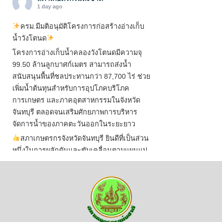
1 day ago
ครม.มีมติอนุมัติโครงการก่อสร้างอ่างเก็บ
น้ำวังโตนด
โครงการอ่างเก็บน้ำคลองวังโตนดมีความจุ
99.50 ล้านลูกบาศก์เมตร สามารถส่งน้ำ
สนับสนุนพื้นที่ชลประทานกว่า 87,700 ไร่ ช่วย
เพิ่มน้ำต้นทุนสำหรับการอุปโภคบริโภค
การเกษตร และภาคอุตสาหกรรมในจังหวัด
จันทบุรี ตลอดจนเสริมศักยภาพการบริหาร
จัดการน้ำของภาคตะวันออกในระยะยาว
สภาเกษตรกรจังหวัดจันทบุรี ยินดีที่เป็นส่วน
หนึ่งในการผลักดันและขับเคลื่อนตามแผนแม่
บทเพื่อพั
...
See More
ไม่สามารถดูเนื้อหานี้ได้ในขณะนี้
View on Facebook
·
Share