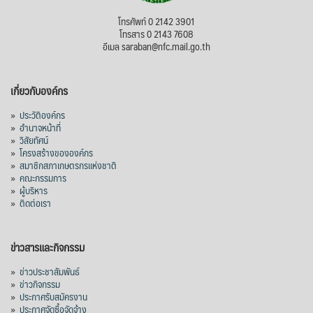
สภาเกษตรกรแห่งชาติ
โทรศัพท์ 0 2142 3901
1 day ago
โทรสาร 0 2143 7608
อีเมล saraban@nfc.mail.go.th
กรมการค้าต่างประเทศ กระทรวงพาณิชย์ เปิด
เผยว่า สถิติการส่งออกสินค้ามันสำปะหลังของ
เกี่ยวกับองค์กร
ไทยในช่วง 6 เดือนของปี 2569 (ม.ค.-มิ.ย.) มี
ปริมาณ 2.52 ล้านตัน ลดลง 51.63% มูลค่า
»
ประวัติองค์กร
1,205 ล้านดอลลาร์สหรัฐ (ประมาณ
»
อำนาจหน้าที่
»
วิสัยทัศน์
38,003.15 ล้านบาท) ลดลง 27.69%
»
โครงสร้างขององค์กร
»
สมาชิกสภาเกษตรกรแห่งชาติ
ปรับตัวลดลงตามสภาวะเศรษฐกิจและการค้า
»
คณะกรรมการ
โลก โดยตลาดส่งออกสำคัญ จีน ส่งออกได้
»
ผู้บริหาร
1.52 ล้านตัน ลด 61.71%
»
ติดต่อเรา
ญี่ปุ่น 2 แสนตัน ลด 4.76%
อินโดนีเซีย 8 หมื่นตัน ไม่เปลี่ยนแปลง
ข่าวสารและกิจกรรม
มาเลเซีย 9 ห
...
See More
»
ข่าวประชาสัมพันธ์
»
ข่าวกิจกรรม
ส่งออกมันครึ่งปี 69 ปริมาณ 2.52 ล้านตัน
»
ประกาศรับสมัครงาน
ลด 51.63% ยังดีที่ราคาขายดีกว่าปีก่อน
»
ประกาศจัดซื้อจัดจ้าง