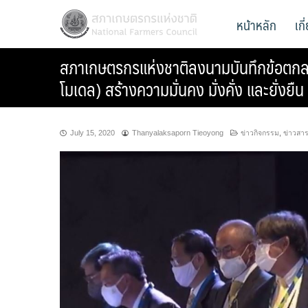
Skip
สภาเกษตรกรแห่งชาติ
หน้าหลัก
เก
National Farmers Council
to
content
สภาเกษตรกรแห่งชาติลงนามบันทึกข้อตกลง
โมเดล) สร้างความมั่นคง มั่งคั่ง และยั่งยืน
July 15, 2020
Thanyalaksaporn Tieoyong
ข่าวกิจกรรม
,
ข่าวสา