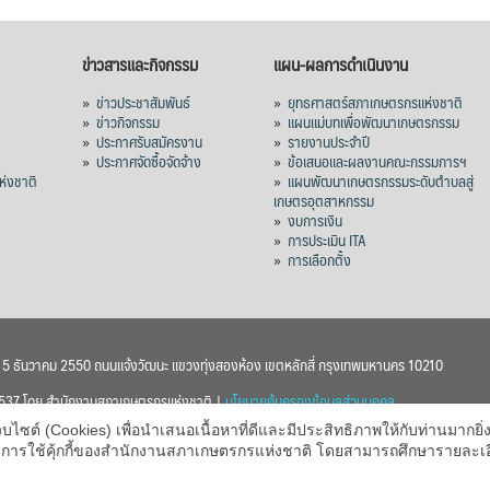
ข่าวสารและกิจกรรม
แผน-ผลการดำเนินงาน
»
ข่าวประชาสัมพันธ์
»
ยุทธศาสตร์สภาเกษตรกรแห่งชาติ
»
ข่าวกิจกรรม
»
แผนแม่บทเพื่อพัฒนาเกษตรกรรม
»
ประกาศรับสมัครงาน
»
รายงานประจำปี
ร
»
ประกาศจัดซื้อจัดจ้าง
»
ข้อเสนอและผลงานคณะกรรมการฯ
่งชาติ
»
แผนพัฒนาเกษตรกรรมระดับตำบลสู่
เกษตรอุตสาหกรรม
»
งบการเงิน
»
การประเมิน ITA
»
การเลือกตั้ง
า 5 ธันวาคม 2550 ถนนแจ้งวัฒนะ แขวงทุ่งสองห้อง เขตหลักสี่ กรุงเทพมหานคร 10210
 2537 โดย สำนักงานสภาเกษตรกรแห่งชาติ |
นโยบายคุ้มครองข้อมูลส่วนบุคคล
ต์ (Cookies) เพื่อนำเสนอเนื้อหาที่ดีและมีประสิทธิภาพให้กับท่านมากยิ่งข
บายการใช้คุ้กกี้ของสำนักงานสภาเกษตรกรแห่งชาติ โดยสามารถศึกษารายละเ