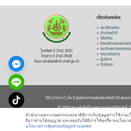
เกี่ยวกับองค์กร
»
ประวัติองค์กร
»
อำนาจหน้าที่
»
วิสัยทัศน์
»
โครงสร้างขององค์ก
»
สมาชิกสภาเกษตรกรแห
โทรศัพท์ 0 2142 3901
»
คณะกรรมการ
โทรสาร 0 2143 7608
»
ผู้บริหาร
อีเมล saraban@nfc.mail.go.th
»
ติดต่อเรา
120 (อาคาร C) ชั้น 5 ศูนย์ราชการเฉลิมพระเกียรติ 80 พรรษ
chaty
© 2560 สงวนลิขสิทธิ์ตามพระราชบัญญัติลิขสิทธิ์
Hide
สำนักงานสภาเกษตรกรแห่งชาติมีการเก็บข้อมูลการใช้งานเว็บไซ
ถือว่าท่านได้อนุญาต และยอมรับให้มีการใช้คุกกี้ตามนโย
นโยบายการคุ้มครองข้อมูลส่วนบุคคล