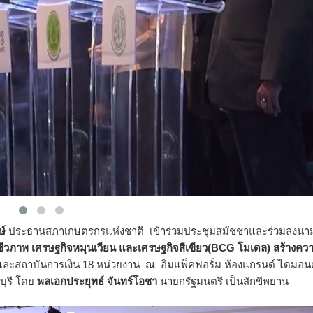
ษ์
ประธานสภาเกษตรกรแห่งชาติ เข้าร่วมประชุมสมัชชาและร่วมลงนา
ีวภาพ เศรษฐกิจหมุนเวียน และเศรษฐกิจสีเขียว(
BCG โมเดล) สร้างคว
ละสถาบันการเงิน 18 หน่วยงาน ณ อิมแพ็คฟอรั่ม ห้องแกรนด์ ไดมอนด
บุรี โดย
พลเอกประยุทธ์ จันทร์โอชา
นายกรัฐมนตรี เป็นสักขีพยาน