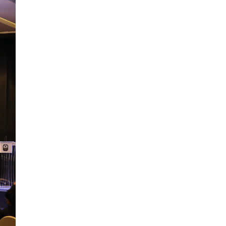
ไม่สามารถดูเนื้อหานี้ได้ในขณะนี้
View on Facebook
·
Share
สภาเกษตรกรแห่งชาติ
2 days ago
กรมการค้าต่างประเทศ กระทรวงพาณิชย์ เปิด
เผยว่า สถิติการส่งออกสินค้ามันสำปะหลังของ
ไทยในช่วง 6 เดือนของปี 2569 (ม.ค.-มิ.ย.) มี
ปริมาณ 2.52 ล้านตัน ลดลง 51.63% มูลค่า
1,205 ล้านดอลลาร์สหรัฐ (ประมาณ
38,003.15 ล้านบาท) ลดลง 27.69%
ปรับตัวลดลงตามสภาวะเศรษฐกิจและการค้า
โลก โดยตลาดส่งออกสำคัญ จีน ส่งออกได้
1.52 ล้านตัน ลด 61.71%
ญี่ปุ่น 2 แสนตัน ลด 4.76%