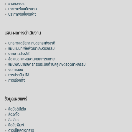
»
ข่าวกิจกรรม
»
ประกาศรับสมัครงาน
»
ประกาศจัดซื้อจัดจ้าง
แผน-ผลการดำเนินงาน
»
ยุทธศาสตร์สภาเกษตรกรแห่งชาติ
»
แผนแม่บทเพื่อพัฒนาเกษตรกรรม
»
รายงานประจำปี
»
ข้อเสนอและผลงานคณะกรรมการฯ
»
แผนพัฒนาเกษตรกรรมระดับตำบลสู่เกษตรอุตสาหกรรม
»
งบการเงิน
»
การประเมิน ITA
»
การเลือกตั้ง
ข้อมูลเผยแพร่
»
สื่อมัลติมีเดีย
»
สื่อวิดีโอ
»
สื่อเสียง
»
สื่อสิ่งพิมพ์
»
ดาวน์โหลดเอกสาร