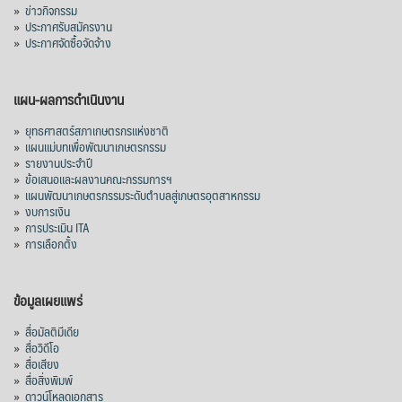
»
ข่าวกิจกรรม
»
ประกาศรับสมัครงาน
»
ประกาศจัดซื้อจัดจ้าง
แผน-ผลการดำเนินงาน
»
ยุทธศาสตร์สภาเกษตรกรแห่งชาติ
»
แผนแม่บทเพื่อพัฒนาเกษตรกรรม
»
รายงานประจำปี
»
ข้อเสนอและผลงานคณะกรรมการฯ
»
แผนพัฒนาเกษตรกรรมระดับตำบลสู่เกษตรอุตสาหกรรม
»
งบการเงิน
»
การประเมิน ITA
»
การเลือกตั้ง
ข้อมูลเผยแพร่
»
สื่อมัลติมีเดีย
»
สื่อวิดีโอ
»
สื่อเสียง
»
สื่อสิ่งพิมพ์
»
ดาวน์โหลดเอกสาร