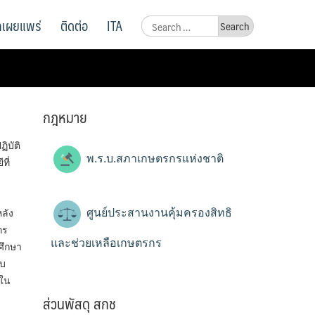
ูลเผยแพร่
ติดต่อ
ITA
Search
for:
กฎหมาย
ิบัติ
พ.ร.บ.สภาเกษตรกรแห่งชาติ
ที่
ศูนย์ประสานงานคุ้มครองสิทธิ
ลัง
กร
และช่วยเหลือเกษตรกร
อศึกษา
บบ
งใน
ส่วนพัสดุ สกช