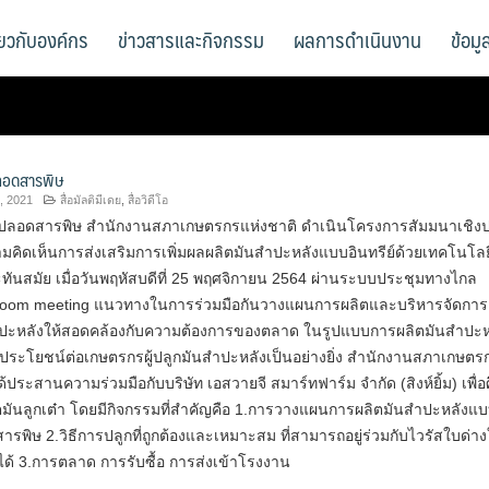
ี่ยวกับองค์กร
ข่าวสารและกิจกรรม
ผลการดำเนินงาน
ข้อม
ลอดสารพิษ
, 2021
สื่อมัลติมีเดย
,
สื่อวิดีโอ
ปลอดสารพิษ สำนักงานสภาเกษตรกรแห่งชาติ ดำเนินโครงการสัมมนาเชิงปฏ
มคิดเห็นการส่งเสริมการเพิ่มผลผลิตมันสำปะหลังแบบอินทรีย์ด้วยเทคโนโลยี
ันสมัย เมื่อวันพฤหัสบดีที่ 25 พฤศจิกายน 2564 ผ่านระบบประชุมทางไกล
 zoom meeting แนวทางในการร่วมมือกันวางแผนการผลิตและบริหารจัดการ
ปะหลังให้สอดคล้องกับความต้องการของตลาด ในรูปแบบการผลิตมันสำปะห
ประโยชน์ต่อเกษตรกรผู้ปลูกมันสำปะหลังเป็นอย่างยิ่ง สำนักงานสภาเกษตร
ด้ประสานความร่วมมือกับบริษัท เอสวายจี สมาร์ทฟาร์ม จำกัด (สิงห์ยิ้ม) เพื่
ตมันลูกเต๋า โดยมีกิจกรรมที่สำคัญคือ 1.การวางแผนการผลิตมันสำปะหลังแ
รพิษ 2.วิธีการปลูกที่ถูกต้องและเหมาะสม ที่สามารถอยู่ร่วมกับไวรัสใบด่า
ด้ 3.การตลาด การรับซื้อ การส่งเข้าโรงงาน