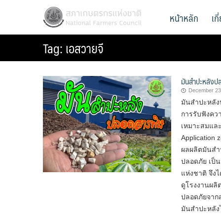
Skip
สภาเกษตรกรแห่งชาติ
หน้าหลัก
เก
National Farmers Council
to
content
Tag:
เอสวายจี
มันสำปะหลังป
December 23
มันสำปะหลัง
การรับฟังควา
เหมาะสมและท
Application
ผลผลิตมันสำ
ปลอดภัย เป็น
แห่งชาติ จึงไ
ดูโรงงานผลิ
ปลอดภัยจากสา
มันสำปะหลังไ