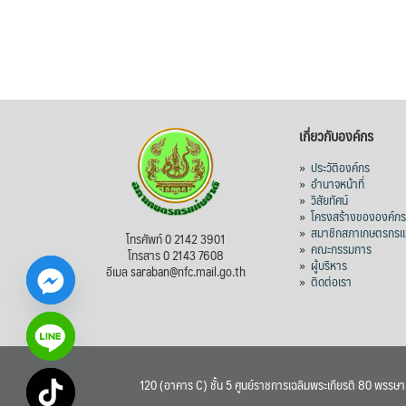
เกี่ยวกับองค์กร
»
ประวัติองค์กร
»
อำนาจหน้าที่
»
วิสัยทัศน์
»
โครงสร้างขององค์ก
»
สมาชิกสภาเกษตรกรแห
โทรศัพท์ 0 2142 3901
»
คณะกรรมการ
โทรสาร 0 2143 7608
»
ผู้บริหาร
อีเมล saraban@nfc.mail.go.th
»
ติดต่อเรา
120 (อาคาร C) ชั้น 5 ศูนย์ราชการเฉลิมพระเกียรติ 80 พรรษ
chaty