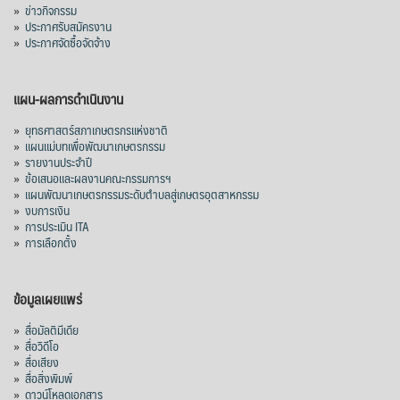
»
ข่าวกิจกรรม
»
ประกาศรับสมัครงาน
»
ประกาศจัดซื้อจัดจ้าง
แผน-ผลการดำเนินงาน
»
ยุทธศาสตร์สภาเกษตรกรแห่งชาติ
»
แผนแม่บทเพื่อพัฒนาเกษตรกรรม
»
รายงานประจำปี
»
ข้อเสนอและผลงานคณะกรรมการฯ
»
แผนพัฒนาเกษตรกรรมระดับตำบลสู่เกษตรอุตสาหกรรม
»
งบการเงิน
»
การประเมิน ITA
»
การเลือกตั้ง
ข้อมูลเผยแพร่
»
สื่อมัลติมีเดีย
»
สื่อวิดีโอ
»
สื่อเสียง
»
สื่อสิ่งพิมพ์
»
ดาวน์โหลดเอกสาร