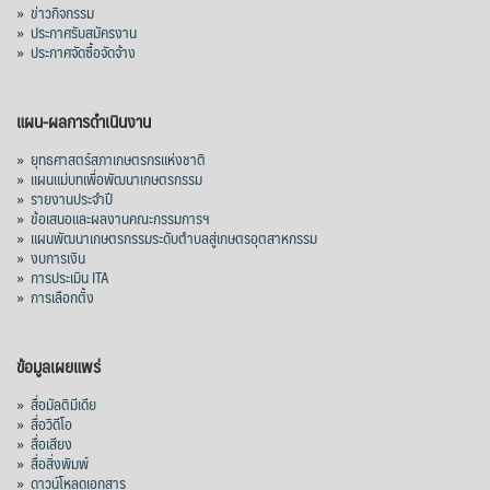
»
ข่าวกิจกรรม
»
ประกาศรับสมัครงาน
»
ประกาศจัดซื้อจัดจ้าง
แผน-ผลการดำเนินงาน
»
ยุทธศาสตร์สภาเกษตรกรแห่งชาติ
»
แผนแม่บทเพื่อพัฒนาเกษตรกรรม
»
รายงานประจำปี
»
ข้อเสนอและผลงานคณะกรรมการฯ
»
แผนพัฒนาเกษตรกรรมระดับตำบลสู่เกษตรอุตสาหกรรม
»
งบการเงิน
»
การประเมิน ITA
»
การเลือกตั้ง
ข้อมูลเผยแพร่
»
สื่อมัลติมีเดีย
»
สื่อวิดีโอ
»
สื่อเสียง
»
สื่อสิ่งพิมพ์
»
ดาวน์โหลดเอกสาร