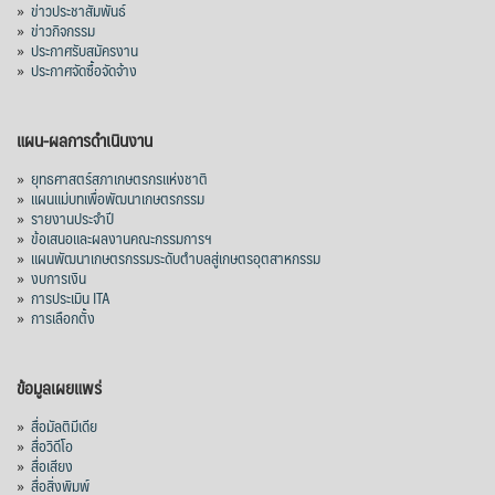
»
ข่าวประชาสัมพันธ์
»
ข่าวกิจกรรม
»
ประกาศรับสมัครงาน
»
ประกาศจัดซื้อจัดจ้าง
แผน-ผลการดำเนินงาน
»
ยุทธศาสตร์สภาเกษตรกรแห่งชาติ
»
แผนแม่บทเพื่อพัฒนาเกษตรกรรม
»
รายงานประจำปี
»
ข้อเสนอและผลงานคณะกรรมการฯ
»
แผนพัฒนาเกษตรกรรมระดับตำบลสู่เกษตรอุตสาหกรรม
»
งบการเงิน
»
การประเมิน ITA
»
การเลือกตั้ง
ข้อมูลเผยแพร่
»
สื่อมัลติมีเดีย
»
สื่อวิดีโอ
»
สื่อเสียง
»
สื่อสิ่งพิมพ์