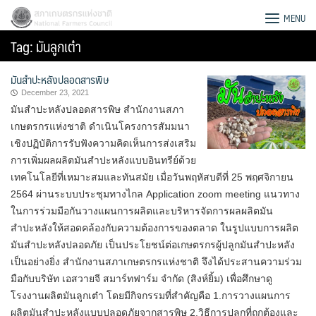
Skip
สภาเกษตรกรแห่งชาติ
MENU
to
Tag:
มันลูกเต๋า
content
มันสำปะหลังปลอดสารพิษ
December 23, 2021
มันสำปะหลังปลอดสารพิษ สำนักงานสภา
เกษตรกรแห่งชาติ ดำเนินโครงการสัมมนา
เชิงปฏิบัติการรับฟังความคิดเห็นการส่งเสริม
การเพิ่มผลผลิตมันสำปะหลังแบบอินทรีย์ด้วย
เทคโนโลยีที่เหมาะสมและทันสมัย เมื่อวันพฤหัสบดีที่ 25 พฤศจิกายน
2564 ผ่านระบบประชุมทางไกล Application zoom meeting แนวทาง
ในการร่วมมือกันวางแผนการผลิตและบริหารจัดการผลผลิตมัน
สำปะหลังให้สอดคล้องกับความต้องการของตลาด ในรูปแบบการผลิต
มันสำปะหลังปลอดภัย เป็นประโยชน์ต่อเกษตรกรผู้ปลูกมันสำปะหลัง
เป็นอย่างยิ่ง สำนักงานสภาเกษตรกรแห่งชาติ จึงได้ประสานความร่วม
Search
มือกับบริษัท เอสวายจี สมาร์ทฟาร์ม จำกัด (สิงห์ยิ้ม) เพื่อศึกษาดู
for:
โรงงานผลิตมันลูกเต๋า โดยมีกิจกรรมที่สำคัญคือ 1.การวางแผนการ
ผลิตมันสำปะหลังแบบปลอดภัยจากสารพิษ 2.วิธีการปลูกที่ถูกต้องและ