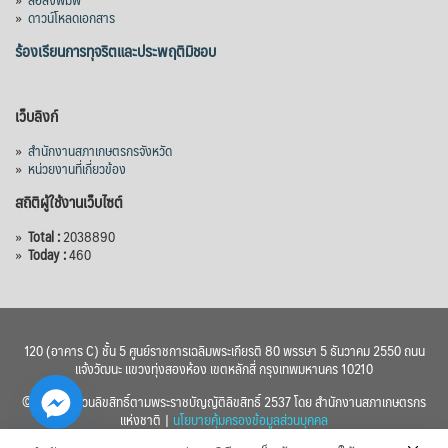
»
ดาวน์โหลดเอกสาร
ร้องเรียนการทุจริตและประพฤติมิชอบ
เว็บลิงก์
»
สำนักงานสภาเกษตรกรจังหวัด
»
หน่วยงานที่เกี่ยวข้อง
สถิติผู้ใช้งานเว็บไซต์
»
Total :
2038890
»
Today :
460
120 (อาคาร C) ชั้น 5 ศูนย์ราชการเฉลิมพระเกียรติ 80 พรรษา 5 ธันวาคม 2550 ถนน
แจ้งวัฒนะ แขวงทุ่งสองห้อง เขตหลักสี่ กรุงเทพมหานคร 10210
© 2560 สงวนลิขสิทธิ์ตามพระราชบัญญัติลิขสิทธิ์ 2537 โดย สำนักงานสภาเกษตรกร
แห่งชาติ |
นโยบายคุ้มครองข้อมูลส่วนบุคคล