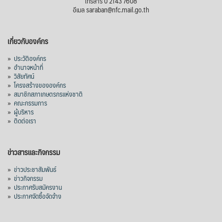
โทรสาร 0 2143 7608
อีเมล saraban@nfc.mail.go.th
เกี่ยวกับองค์กร
»
ประวัติองค์กร
»
อำนาจหน้าที่
»
วิสัยทัศน์
»
โครงสร้างขององค์กร
»
สมาชิกสภาเกษตรกรแห่งชาติ
»
คณะกรรมการ
»
ผู้บริหาร
»
ติดต่อเรา
ข่าวสารและกิจกรรม
»
ข่าวประชาสัมพันธ์
»
ข่าวกิจกรรม
»
ประกาศรับสมัครงาน
»
ประกาศจัดซื้อจัดจ้าง