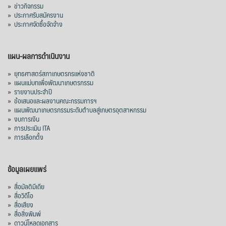
»
ข่าวกิจกรรม
»
ประกาศรับสมัครงาน
»
ประกาศจัดซื้อจัดจ้าง
แผน-ผลการดำเนินงาน
»
ยุทธศาสตร์สภาเกษตรกรแห่งชาติ
»
แผนแม่บทเพื่อพัฒนาเกษตรกรรม
»
รายงานประจำปี
»
ข้อเสนอและผลงานคณะกรรมการฯ
»
แผนพัฒนาเกษตรกรรมระดับตำบลสู่เกษตรอุตสาหกรรม
»
งบการเงิน
»
การประเมิน ITA
»
การเลือกตั้ง
ข้อมูลเผยแพร่
»
สื่อมัลติมีเดีย
»
สื่อวิดีโอ
»
สื่อเสียง
»
สื่อสิ่งพิมพ์
»
ดาวน์โหลดเอกสาร