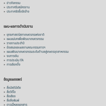
»
ข่าวกิจกรรม
»
ประกาศรับสมัครงาน
»
ประกาศจัดซื้อจัดจ้าง
แผน-ผลการดำเนินงาน
»
ยุทธศาสตร์สภาเกษตรกรแห่งชาติ
»
แผนแม่บทเพื่อพัฒนาเกษตรกรรม
»
รายงานประจำปี
»
ข้อเสนอและผลงานคณะกรรมการฯ
»
แผนพัฒนาเกษตรกรรมระดับตำบลสู่เกษตรอุตสาหกรรม
»
งบการเงิน
»
การประเมิน ITA
»
การเลือกตั้ง
ข้อมูลเผยแพร่
»
สื่อมัลติมีเดีย
»
สื่อวิดีโอ
»
สื่อเสียง
»
สื่อสิ่งพิมพ์
»
ดาวน์โหลดเอกสาร