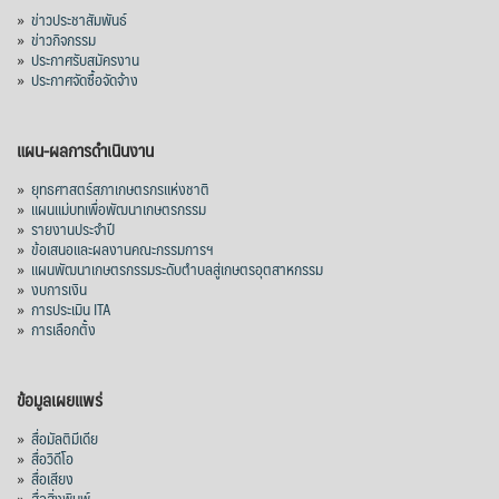
»
ข่าวประชาสัมพันธ์
»
ข่าวกิจกรรม
»
ประกาศรับสมัครงาน
»
ประกาศจัดซื้อจัดจ้าง
แผน-ผลการดำเนินงาน
»
ยุทธศาสตร์สภาเกษตรกรแห่งชาติ
»
แผนแม่บทเพื่อพัฒนาเกษตรกรรม
»
รายงานประจำปี
»
ข้อเสนอและผลงานคณะกรรมการฯ
»
แผนพัฒนาเกษตรกรรมระดับตำบลสู่เกษตรอุตสาหกรรม
»
งบการเงิน
»
การประเมิน ITA
»
การเลือกตั้ง
ข้อมูลเผยแพร่
»
สื่อมัลติมีเดีย
»
สื่อวิดีโอ
»
สื่อเสียง
»
สื่อสิ่งพิมพ์