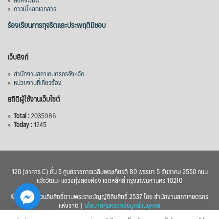
»
ดาวน์โหลดเอกสาร
ร้องเรียนการทุจริตและประพฤติมิชอบ
เว็บลิงก์
»
สำนักงานสภาเกษตรกรจังหวัด
»
หน่วยงานที่เกี่ยวข้อง
สถิติผู้ใช้งานเว็บไซต์
»
Total :
2035986
»
Today :
1245
120 (อาคาร C) ชั้น 5 ศูนย์ราชการเฉลิมพระเกียรติ 80 พรรษา 5 ธันวาคม 2550 ถนน
แจ้งวัฒนะ แขวงทุ่งสองห้อง เขตหลักสี่ กรุงเทพมหานคร 10210
© 2560 สงวนลิขสิทธิ์ตามพระราชบัญญัติลิขสิทธิ์ 2537 โดย สำนักงานสภาเกษตรกร
แห่งชาติ |
นโยบายคุ้มครองข้อมูลส่วนบุคคล