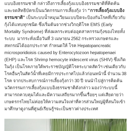
แบบอิงธรรมชาติ กล่าวถึงการเลี้ยงกุ้งแบบอิงธรรมชาติที่คิดค้น
และจดสิทธิบัตรเป็นนวัตกรรมการเลี้ยงกุ้ง ว่า
“การเลี้ยงกุ้งแบบอิง
ธรรมชาติ”
เป็นระบบน้ำหมุนเวียนแบบปิดจะป้องกันโรคที่เกี่ยวกับ
กุ้งได้แทบทุกชนิด ซึ่งเริ่มต้นจากช่วงวิกฤติโรค EMS (Early
Mortality Syndrome) ที่ส่งผลกระทบต่ออุตสาหกรรมกุ้งของไทยทั้ง
ระบบ มากระทั่งเมื่อวันที่ 3 เมษายน 2562 กระทรวงเกษตรและ
สหกรณ์ได้ออกประกาศ กำหนดให้ โรค Hepatopancreatic
microsporidioisis caused by Enterocytozoon hepatopenaei
(EHP) และโรค Shrimp hemocyte iridescent virus (SHIV) ซึ่งเกิด
ในกุ้ง เป็นโรคภายใต้พระราชบัญญัติโรคระบาดสัตว์ฯ เช่นเดียวกับ
โรคอื่นๆในสัตว์น้ำที่เคยมีการประกาศไปแล้วก่อนหน้านี้ จำนวน 38
โรค จากประสบการณ์การเลี้ยงกุ้งกว่า 30 ปี จนนำไปสู่การคิดค้น
นวัตกรรมการเลี้ยงกุ้งแบบอิงธรรมชาติดังกล่าว มองว่าระบบนี้
สามารถควบคุมได้และมีความเสถียรมากขึ้นเรื่อยๆ แต่เสียดายว่า
เกษตรกรไทยไม่ค่อยให้ความสนใจเท่าที่ควรส่วนใหญ่ผู้ที่สนใจเข้า
มาศึกษาดูงานที่ศูนย์เรียนรู้ฯจะเป็นชาวต่างประเทศ