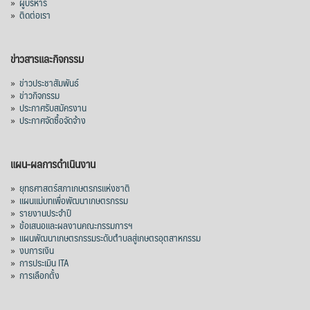
»
ผู้บริหาร
1.52 ล้านตัน ลด 61.71%
»
ติดต่อเรา
ญี่ปุ่น 2 แสนตัน ลด 4.76%
อินโดนีเซีย 8 หมื่นตัน ไม่เปลี่ยนแปลง
ข่าวสารและกิจกรรม
มาเลเซีย 9 ห
...
See More
»
ข่าวประชาสัมพันธ์
»
ข่าวกิจกรรม
ส่งออกมันครึ่งปี 69 ปริมาณ 2.52 ล้านตัน
»
ประกาศรับสมัครงาน
ลด 51.63% ยังดีที่ราคาขายดีกว่าปีก่อน
»
ประกาศจัดซื้อจัดจ้าง
mgronline.com
View on Facebook
·
Share
แผน-ผลการดำเนินงาน
»
ยุทธศาสตร์สภาเกษตรกรแห่งชาติ
»
แผนแม่บทเพื่อพัฒนาเกษตรกรรม
สภาเกษตรกรแห่งชาติ
»
รายงานประจำปี
8 hours ago
»
ข้อเสนอและผลงานคณะกรรมการฯ
»
แผนพัฒนาเกษตรกรรมระดับตำบลสู่เกษตรอุตสาหกรรม
คณะรัฐมนตรี อนุมัติโครงการอ่างเก็บน้ำ
»
งบการเงิน
คลองวังโตนด วงเงิน 7,200 ล้านบาท สะท้อน
»
การประเมิน ITA
ผลสำเร็จการผลักดันข้อเสนอเชิงนโยบายของ
»
การเลือกตั้ง
สภาเกษตรกรจังหวัดจันทบุรี