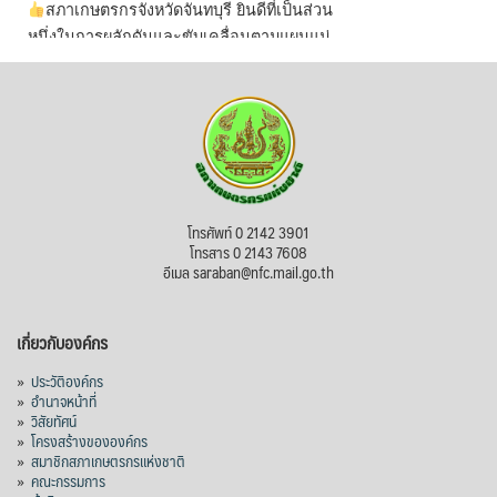
สภาเกษตรกรจังหวัดจันทบุรี ยินดีที่เป็นส่วน
หนึ่งในการผลักดันและขับเคลื่อนตามแผนแม่
บทเพื่อพั
...
See More
ไม่สามารถดูเนื้อหานี้ได้ในขณะนี้
View on Facebook
·
Share
สภาเกษตรกรแห่งชาติ
โทรศัพท์ 0 2142 3901
8 hours ago
โทรสาร 0 2143 7608
อีเมล saraban@nfc.mail.go.th
กรมการค้าต่างประเทศ กระทรวงพาณิชย์ เปิด
เผยว่า สถิติการส่งออกสินค้ามันสำปะหลังของ
เกี่ยวกับองค์กร
ไทยในช่วง 6 เดือนของปี 2569 (ม.ค.-มิ.ย.) มี
ปริมาณ 2.52 ล้านตัน ลดลง 51.63% มูลค่า
»
ประวัติองค์กร
1,205 ล้านดอลลาร์สหรัฐ (ประมาณ
»
อำนาจหน้าที่
»
วิสัยทัศน์
38,003.15 ล้านบาท) ลดลง 27.69%
»
โครงสร้างขององค์กร
»
สมาชิกสภาเกษตรกรแห่งชาติ
ปรับตัวลดลงตามสภาวะเศรษฐกิจและการค้า
»
คณะกรรมการ
โลก โดยตลาดส่งออกสำคัญ จีน ส่งออกได้