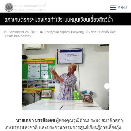
Skip
สภาเกษตรกรแห่งชาติ
MENU
to
สภาเกษตรกรฯมองไกลท้าใช้ระบบหมุนเวียนเลี้ยงสัตว์น้ำ
content
September 25, 2019
Thanyalaksaporn Tieoyong
ข่าวประชาสัมพันธ์
,
ข่าวสารและกิจกรรม
Search
for:
นายเดชา บรรลือเดช
ผู้ทรงคุณวุฒิด้านประมง สมาชิกสภา
เกษตรกรแห่งชาติ และประธานกรรมการศูนย์เรียนรู้การเลี้ยงกุ้ง