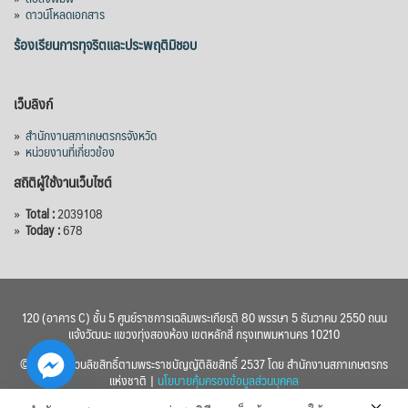
»
ดาวน์โหลดเอกสาร
ร้องเรียนการทุจริตและประพฤติมิชอบ
เว็บลิงก์
»
สำนักงานสภาเกษตรกรจังหวัด
»
หน่วยงานที่เกี่ยวข้อง
สถิติผู้ใช้งานเว็บไซต์
»
Total :
2039108
»
Today :
678
120 (อาคาร C) ชั้น 5 ศูนย์ราชการเฉลิมพระเกียรติ 80 พรรษา 5 ธันวาคม 2550 ถนน
แจ้งวัฒนะ แขวงทุ่งสองห้อง เขตหลักสี่ กรุงเทพมหานคร 10210
© 2560 สงวนลิขสิทธิ์ตามพระราชบัญญัติลิขสิทธิ์ 2537 โดย สำนักงานสภาเกษตรกร
แห่งชาติ |
นโยบายคุ้มครองข้อมูลส่วนบุคคล