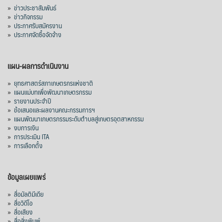
»
ข่าวประชาสัมพันธ์
»
ข่าวกิจกรรม
»
ประกาศรับสมัครงาน
»
ประกาศจัดซื้อจัดจ้าง
แผน-ผลการดำเนินงาน
»
ยุทธศาสตร์สภาเกษตรกรแห่งชาติ
»
แผนแม่บทเพื่อพัฒนาเกษตรกรรม
»
รายงานประจำปี
»
ข้อเสนอและผลงานคณะกรรมการฯ
»
แผนพัฒนาเกษตรกรรมระดับตำบลสู่เกษตรอุตสาหกรรม
»
งบการเงิน
»
การประเมิน ITA
»
การเลือกตั้ง
ข้อมูลเผยแพร่
»
สื่อมัลติมีเดีย
»
สื่อวิดีโอ
»
สื่อเสียง
»
สื่อสิ่งพิมพ์