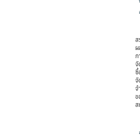
ส
ผ
ก
จั
ซื้
จั
จ้
ข
ส