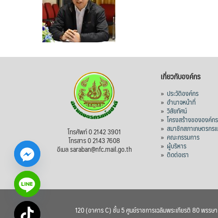
เกี่ยวกับองค์กร
»
ประวัติองค์กร
»
อำนาจหน้าที่
»
วิสัยทัศน์
»
โครงสร้างขององค์ก
»
สมาชิกสภาเกษตรกรแห
โทรศัพท์ 0 2142 3901
»
คณะกรรมการ
โทรสาร 0 2143 7608
»
ผู้บริหาร
อีเมล saraban@nfc.mail.go.th
»
ติดต่อเรา
120 (อาคาร C) ชั้น 5 ศูนย์ราชการเฉลิมพระเกียรติ 80 พรรษ
chaty