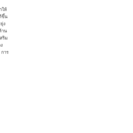
ำให้
ขึ้น
ุ่ง
ล้าน
สริม
าง
ี การ