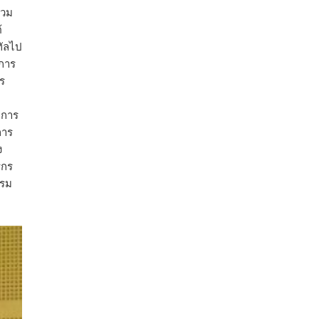
ปริมาณ 2.52 ล้านตัน ลดลง 51.63% มูลค่า
่วม
1,205 ล้านดอลลาร์สหรัฐ (ประมาณ
้
38,003.15 ล้านบาท) ลดลง 27.69%
ทัลไป
ปรับตัวลดลงตามสภาวะเศรษฐกิจและการค้า
 การ
โลก โดยตลาดส่งออกสำคัญ จีน ส่งออกได้
าร
1.52 ล้านตัน ลด 61.71%
คการ
ญี่ปุ่น 2 แสนตัน ลด 4.76%
การ
อินโดนีเซีย 8 หมื่นตัน ไม่เปลี่ยนแปลง
ง
มาเลเซีย 9 ห
...
See More
รกร
รรม
ส่งออกมันครึ่งปี 69 ปริมาณ 2.52 ล้านตัน
ลด 51.63% ยังดีที่ราคาขายดีกว่าปีก่อน
mgronline.com
View on Facebook
·
Share
สภาเกษตรกรแห่งชาติ
1 day ago