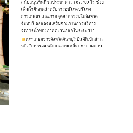
สนับสนุนพื้นที่ชลประทานกว่า 87,700 ไร่ ช่วย
เพิ่มน้ำต้นทุนสำหรับการอุปโภคบริโภค
การเกษตร และภาคอุตสาหกรรมในจังหวัด
จันทบุรี ตลอดจนเสริมศักยภาพการบริหาร
จัดการน้ำของภาคตะวันออกในระยะยาว
สภาเกษตรกรจังหวัดจันทบุรี ยินดีที่เป็นส่วน
หนึ่งในการผลักดันและขับเคลื่อนตามแผนแม่
บทเพื่อพั
...
See More
ไม่สามารถดูเนื้อหานี้ได้ในขณะนี้
View on Facebook
·
Share
สภาเกษตรกรแห่งชาติ
1 day ago
กรมการค้าต่างประเทศ กระทรวงพาณิชย์ เปิด
เผยว่า สถิติการส่งออกสินค้ามันสำปะหลังของ
ไทยในช่วง 6 เดือนของปี 2569 (ม.ค.-มิ.ย.) มี