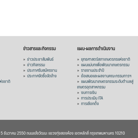
ข่าวสารและกิจกรรม
แผน-ผลการดำเนินงาน
»
ข่าวประชาสัมพันธ์
»
ยุทธศาสตร์สภาเกษตรกรแห่งชาติ
»
ข่าวกิจกรรม
»
แผนแม่บทเพื่อพัฒนาเกษตรกรรม
»
ประกาศรับสมัครงาน
»
รายงานประจำปี
ร
»
ประกาศจัดซื้อจัดจ้าง
»
ข้อเสนอและผลงานคณะกรรมการฯ
่งชาติ
»
แผนพัฒนาเกษตรกรรมระดับตำบลสู่
เกษตรอุตสาหกรรม
»
งบการเงิน
»
การประเมิน ITA
»
การเลือกตั้ง
า 5 ธันวาคม 2550 ถนนแจ้งวัฒนะ แขวงทุ่งสองห้อง เขตหลักสี่ กรุงเทพมหานคร 10210