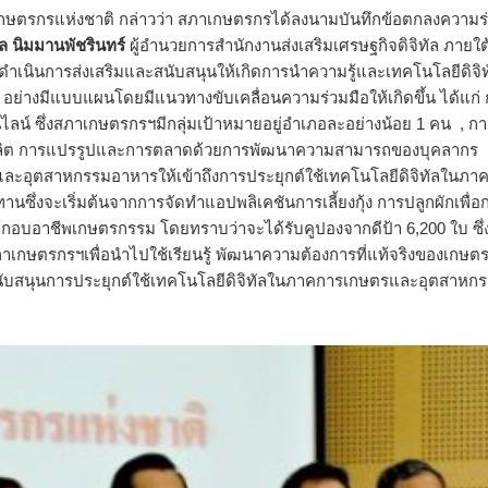
ษตรกรแห่งชาติ กล่าวว่า สภาเกษตรกรได้ลงนามบันทึกข้อตกลงความร
 นิมมานพัชรินทร์
ผู้อำนวยการสำนักงานส่งเสริมเศรษฐกิจดิจิทัล ภายใต
ดำเนินการส่งเสริมและสนับสนุนให้เกิดการนำความรู้และเทคโนโลยีดิจิ
ย่างมีแบบแผนโดยมีแนวทางขับเคลื่อนความร่วมมือให้เกิดขึ้น ได้แก่
ไลน์ ซึ่งสภาเกษตรกรฯมีกลุ่มเป้าหมายอยู่อำเภอละอย่างน้อย 1 คน , ก
ผลิต การแปรรูปและการตลาดด้วยการพัฒนาความสามารถของบุคลากร
ะอุตสาหกรรมอาหารให้เข้าถึงการประยุกต์ใช้เทคโนโลยีดิจิทัลในภา
ซึ่งจะเริ่มต้นจากการจัดทำแอปพลิเคชันการเลี้ยงกุ้ง การปลูกผักเพื่อ
ประกอบอาชีพเกษตรกรรม โดยทราบว่าจะได้รับคูปองจากดีป้า 6,200 ใบ ซึ่
สภาเกษตรกรฯเพื่อนำไปใช้เรียนรู้ พัฒนาความต้องการที่แท้จริงของเกษต
สนับสนุนการประยุกต์ใช้เทคโนโลยีดิจิทัลในภาคการเกษตรและอุตสาหก