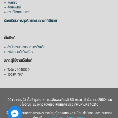
»
สื่อเสียง
»
สื่อสิ่งพิมพ์
2576) โดยโครงการมีความจุ 99.50 ล้าน
»
ดาวน์โหลดเอกสาร
ลูกบาศก์เมตร สามารถสนับสนุนพื้นที่
ชลประทานกว่า 87,700 ไร่ เพิ่ม
...
ร้องเรียนการทุจริตและประพฤติมิชอบ
See More
Photo
เว็บลิงก์
View on Facebook
·
Share
»
สำนักงานสภาเกษตรกรจังหวัด
»
หน่วยงานที่เกี่ยวข้อง
สถิติผู้ใช้งานเว็บไซต์
»
Total :
2040020
»
Today :
901
120 (อาคาร C) ชั้น 5 ศูนย์ราชการเฉลิมพระเกียรติ 80 พรรษา 5 ธันวาคม 2550 ถนน
แจ้งวัฒนะ แขวงทุ่งสองห้อง เขตหลักสี่ กรุงเทพมหานคร 10210
© 2560 สงวนลิขสิทธิ์ตามพระราชบัญญัติลิขสิทธิ์ 2537 โดย สำนักงานสภาเกษตรกร
แห่งชาติ |
นโยบายคุ้มครองข้อมูลส่วนบุคคล