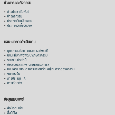
ข่าวสารและกิจกรรม
มาเลเซีย 9 ห
...
See More
»
ข่าวประชาสัมพันธ์
»
ข่าวกิจกรรม
ส่งออกมันครึ่งปี 69 ปริมาณ 2.52 ล้านตัน
»
ประกาศรับสมัครงาน
ลด 51.63% ยังดีที่ราคาขายดีกว่าปีก่อน
»
ประกาศจัดซื้อจัดจ้าง
mgronline.com
View on Facebook
·
Share
แผน-ผลการดำเนินงาน
»
ยุทธศาสตร์สภาเกษตรกรแห่งชาติ
»
แผนแม่บทเพื่อพัฒนาเกษตรกรรม
สภาเกษตรกรแห่งชาติ
»
รายงานประจำปี
4 days ago
»
ข้อเสนอและผลงานคณะกรรมการฯ
»
แผนพัฒนาเกษตรกรรมระดับตำบลสู่เกษตรอุตสาหกรรม
คณะรัฐมนตรี อนุมัติโครงการอ่างเก็บน้ำ
»
งบการเงิน
คลองวังโตนด วงเงิน 7,200 ล้านบาท สะท้อน
»
การประเมิน ITA
ผลสำเร็จการผลักดันข้อเสนอเชิงนโยบายของ
»
การเลือกตั้ง
สภาเกษตรกรจังหวัดจันทบุรี
เมื่อวันที่ 5 สิงหาคม 2569 คณะรัฐมนตรีมีมติ
ข้อมูลเผยแพร่
อนุมัติโครงการอ่างเก็บน้ำคลองวังโตนด
»
สื่อมัลติมีเดีย
จังหวัดจันทบุรี กรอบวงเงิน 7,200 ล้านบาท
»
สื่อวิดีโอ
กำหนดระยะเวลาดำเนินงาน 7 ปี (พ.ศ. 2570–