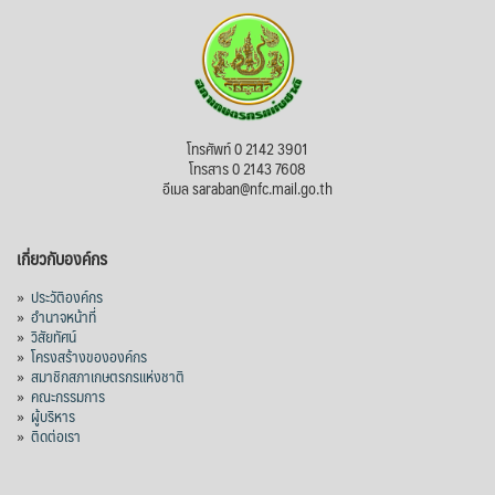
ไม่สามารถดูเนื้อหานี้ได้ในขณะนี้
View on Facebook
·
Share
สภาเกษตรกรแห่งชาติ
โทรศัพท์ 0 2142 3901
4 days ago
โทรสาร 0 2143 7608
อีเมล saraban@nfc.mail.go.th
กรมการค้าต่างประเทศ กระทรวงพาณิชย์ เปิด
เผยว่า สถิติการส่งออกสินค้ามันสำปะหลังของ
เกี่ยวกับองค์กร
ไทยในช่วง 6 เดือนของปี 2569 (ม.ค.-มิ.ย.) มี
ปริมาณ 2.52 ล้านตัน ลดลง 51.63% มูลค่า
»
ประวัติองค์กร
1,205 ล้านดอลลาร์สหรัฐ (ประมาณ
»
อำนาจหน้าที่
»
วิสัยทัศน์
38,003.15 ล้านบาท) ลดลง 27.69%
»
โครงสร้างขององค์กร
»
สมาชิกสภาเกษตรกรแห่งชาติ
ปรับตัวลดลงตามสภาวะเศรษฐกิจและการค้า
»
คณะกรรมการ
โลก โดยตลาดส่งออกสำคัญ จีน ส่งออกได้
»
ผู้บริหาร
1.52 ล้านตัน ลด 61.71%
»
ติดต่อเรา
ญี่ปุ่น 2 แสนตัน ลด 4.76%
อินโดนีเซีย 8 หมื่นตัน ไม่เปลี่ยนแปลง