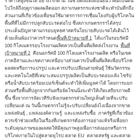
ราคาให้สูงขึ้นได้ อย่างไรก็ตาม ในช่วงตั้งแต่เดือนธันวาคมเป็นต้น
ไปใกล้ถึงฤดูกาลผลผลิตออก สภาเกษตรกรแห่งชาติจะทำบันทึกถึง
ส่วนงานที่เกี่ยวข้องเพื่อขอใช้มาตรการการเชื่อมโยงกับผู้บริโภคใน
พื้นที่ที่ไม่มีการปลูกสับปะรดต่อไป ซึ่งสภาเกษตรกรฯได้สรุป
ประเด็นปัญหาตามกรอบยุทธศาสตร์นโยบายสับปะรดได้เดินไว้
ด้วยเห็นพ้องว่าควรกำหนด
พื้นที่เป้าหมายที่ 1
ได้แก่ในรอบรัศมี
100 กิโลเมตรรอบโรงงานผลิตควรเป็นพื้นที่ผลิตส่งโรงงาน
พื้นที่
เป้าหมายที่ 2
คือนอกรัศมี 100 กิโลเมตรโรงงานผลิต หรือในเขต
ภาคอีสานและเขตภาคเหนือบางส่วนควรเป็นพื้นที่ผลิตเพื่อบริโภค
ผลสดหรือการแปรรูป และควรปรับเปลี่ยนสายพันธุ์ ใช้นวัตกรรม
และเทคโนโลยีที่เหมาะสมแปรรูปผลิตเป็นสับปะรดอบแห้ง ไซรัป
หรือน้ำสับปะรดร้อยเปอร์เซ็นต์จะทำให้เพิ่มมูลค่าได้ โดยการแยก
ส่วนหรือพื้นที่ปลูกจากกันหรือจัดโซนนิ่งจะทำให้เกิดเสถียรภาพดี
ขึ้น ซึ่งจากการจัดเวทีรับฟังเกษตรกรส่วนใหญ่เห็นด้วยที่จะปรับ
เปลี่ยนแต่ ณ วันนี้เกษตรกรไม่รู้จะปรับเปลี่ยนยังไงเนื่องจากขาด
แหล่งพันธุ์ , แหล่งองค์ความรู้ และแหล่งรับซื้อ ภาครัฐที่เกี่ยวข้อง
ควรเข้าช่วยเหลือในเรื่องที่เกษตรกรต้องการอย่างแท้จริงเพื่อยก
ระดับคุณภาพของผลสดให้มีคุณภาพสูงเพื่อการส่งออกหรือการ
บริโภคภายในไปสู่ตลาดยุโรป ตลาด EU ตลาดสหรัฐ และตลาด