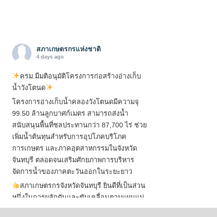
สภาเกษตรกรแห่งชาติ
4 days ago
ครม.มีมติอนุมัติโครงการก่อสร้างอ่างเก็บ
น้ำวังโตนด
โครงการอ่างเก็บน้ำคลองวังโตนดมีความจุ
99.50 ล้านลูกบาศก์เมตร สามารถส่งน้ำ
สนับสนุนพื้นที่ชลประทานกว่า 87,700 ไร่ ช่วย
เพิ่มน้ำต้นทุนสำหรับการอุปโภคบริโภค
การเกษตร และภาคอุตสาหกรรมในจังหวัด
จันทบุรี ตลอดจนเสริมศักยภาพการบริหาร
จัดการน้ำของภาคตะวันออกในระยะยาว
สภาเกษตรกรจังหวัดจันทบุรี ยินดีที่เป็นส่วน
หนึ่งในการผลักดันและขับเคลื่อนตามแผนแม่
บทเพื่อพั
...
See More