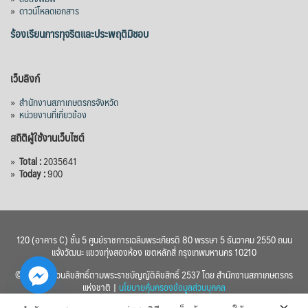
»
ดาวน์โหลดเอกสาร
ร้องเรียนการทุจริตและประพฤติมิชอบ
เว็บลิงก์
»
สำนักงานสภาเกษตรกรจังหวัด
»
หน่วยงานที่เกี่ยวข้อง
สถิติผู้ใช้งานเว็บไซต์
»
Total :
2035641
»
Today :
900
120 (อาคาร C) ชั้น 5 ศูนย์ราชการเฉลิมพระเกียรติ 80 พรรษา 5 ธันวาคม 2550 ถนน
แจ้งวัฒนะ แขวงทุ่งสองห้อง เขตหลักสี่ กรุงเทพมหานคร 10210
© 2560 สงวนลิขสิทธิ์ตามพระราชบัญญัติลิขสิทธิ์ 2537 โดย สำนักงานสภาเกษตรกร
แห่งชาติ |
นโยบายคุ้มครองข้อมูลส่วนบุคคล