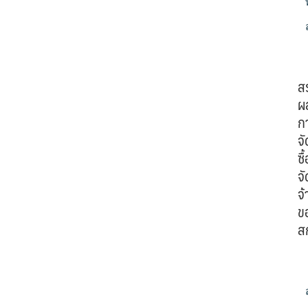
ส
ผ
ก
จั
ซื้
จั
จ้
ข
ส