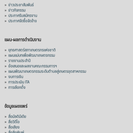
»
ข่าวประชาสัมพันธ์
»
ข่าวกิจกรรม
»
ประกาศรับสมัครงาน
»
ประกาศจัดซื้อจัดจ้าง
แผน-ผลการดำเนินงาน
»
ยุทธศาสตร์สภาเกษตรกรแห่งชาติ
»
แผนแม่บทเพื่อพัฒนาเกษตรกรรม
»
รายงานประจำปี
»
ข้อเสนอและผลงานคณะกรรมการฯ
»
แผนพัฒนาเกษตรกรรมระดับตำบลสู่เกษตรอุตสาหกรรม
»
งบการเงิน
»
การประเมิน ITA
»
การเลือกตั้ง
ข้อมูลเผยแพร่
»
สื่อมัลติมีเดีย
»
สื่อวิดีโอ
»
สื่อเสียง
»
สื่อสิ่งพิมพ์