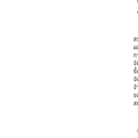
ส
ผ
ก
จั
ซื้
จั
จ้
ข
ส