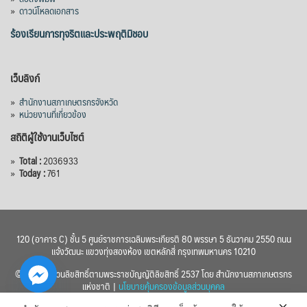
»
ดาวน์โหลดเอกสาร
ร้องเรียนการทุจริตและประพฤติมิชอบ
เว็บลิงก์
»
สำนักงานสภาเกษตรกรจังหวัด
»
หน่วยงานที่เกี่ยวข้อง
สถิติผู้ใช้งานเว็บไซต์
»
Total :
2036933
»
Today :
761
120 (อาคาร C) ชั้น 5 ศูนย์ราชการเฉลิมพระเกียรติ 80 พรรษา 5 ธันวาคม 2550 ถนน
แจ้งวัฒนะ แขวงทุ่งสองห้อง เขตหลักสี่ กรุงเทพมหานคร 10210
© 2560 สงวนลิขสิทธิ์ตามพระราชบัญญัติลิขสิทธิ์ 2537 โดย สำนักงานสภาเกษตรกร
แห่งชาติ |
นโยบายคุ้มครองข้อมูลส่วนบุคคล