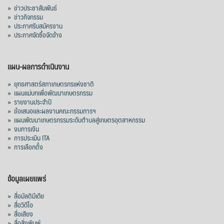
»
ข่าวประชาสัมพันธ์
»
ข่าวกิจกรรม
»
ประกาศรับสมัครงาน
»
ประกาศจัดซื้อจัดจ้าง
แผน-ผลการดำเนินงาน
»
ยุทธศาสตร์สภาเกษตรกรแห่งชาติ
»
แผนแม่บทเพื่อพัฒนาเกษตรกรรม
»
รายงานประจำปี
»
ข้อเสนอและผลงานคณะกรรมการฯ
»
แผนพัฒนาเกษตรกรรมระดับตำบลสู่เกษตรอุตสาหกรรม
»
งบการเงิน
»
การประเมิน ITA
»
การเลือกตั้ง
ข้อมูลเผยแพร่
»
สื่อมัลติมีเดีย
»
สื่อวิดีโอ
»
สื่อเสียง
»
สื่อสิ่งพิมพ์