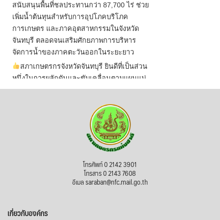
สนับสนุนพื้นที่ชลประทานกว่า 87,700 ไร่ ช่วย
เพิ่มน้ำต้นทุนสำหรับการอุปโภคบริโภค
การเกษตร และภาคอุตสาหกรรมในจังหวัด
จันทบุรี ตลอดจนเสริมศักยภาพการบริหาร
จัดการน้ำของภาคตะวันออกในระยะยาว
สภาเกษตรกรจังหวัดจันทบุรี ยินดีที่เป็นส่วน
หนึ่งในการผลักดันและขับเคลื่อนตามแผนแม่
บทเพื่อพั
...
See More
ไม่สามารถดูเนื้อหานี้ได้ในขณะนี้
View on Facebook
·
Share
สภาเกษตรกรแห่งชาติ
โทรศัพท์ 0 2142 3901
22 hours ago
โทรสาร 0 2143 7608
อีเมล saraban@nfc.mail.go.th
กรมการค้าต่างประเทศ กระทรวงพาณิชย์ เปิด
เผยว่า สถิติการส่งออกสินค้ามันสำปะหลังของ
เกี่ยวกับองค์กร
ไทยในช่วง 6 เดือนของปี 2569 (ม.ค.-มิ.ย.) มี