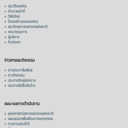
ปริมาณ 2.52 ล้านตัน ลดลง 51.63% มูลค่า
»
ประวัติองค์กร
1,205 ล้านดอลลาร์สหรัฐ (ประมาณ
»
อำนาจหน้าที่
»
วิสัยทัศน์
38,003.15 ล้านบาท) ลดลง 27.69%
»
โครงสร้างขององค์กร
»
สมาชิกสภาเกษตรกรแห่งชาติ
ปรับตัวลดลงตามสภาวะเศรษฐกิจและการค้า
»
คณะกรรมการ
โลก โดยตลาดส่งออกสำคัญ จีน ส่งออกได้
»
ผู้บริหาร
1.52 ล้านตัน ลด 61.71%
»
ติดต่อเรา
ญี่ปุ่น 2 แสนตัน ลด 4.76%
อินโดนีเซีย 8 หมื่นตัน ไม่เปลี่ยนแปลง
ข่าวสารและกิจกรรม
มาเลเซีย 9 ห
...
See More
»
ข่าวประชาสัมพันธ์
»
ข่าวกิจกรรม
ส่งออกมันครึ่งปี 69 ปริมาณ 2.52 ล้านตัน
»
ประกาศรับสมัครงาน
ลด 51.63% ยังดีที่ราคาขายดีกว่าปีก่อน
»
ประกาศจัดซื้อจัดจ้าง
mgronline.com
View on Facebook
·
Share
แผน-ผลการดำเนินงาน
»
ยุทธศาสตร์สภาเกษตรกรแห่งชาติ
»
แผนแม่บทเพื่อพัฒนาเกษตรกรรม
สภาเกษตรกรแห่งชาติ
»
รายงานประจำปี
22 hours ago