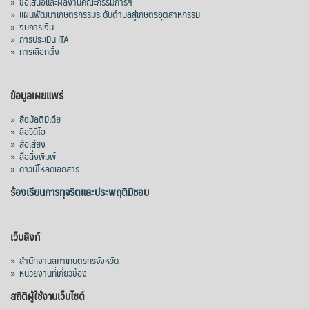
»
ข้อเสนอและผลงานคณะกรรมการฯ
»
แผนพัฒนาเกษตรกรรมระดับตำบลสู่เกษตรอุตสาหกรรม
คณะรัฐมนตรี อนุมัติโครงการอ่างเก็บน้ำ
»
งบการเงิน
คลองวังโตนด วงเงิน 7,200 ล้านบาท สะท้อน
»
การประเมิน ITA
ผลสำเร็จการผลักดันข้อเสนอเชิงนโยบายของ
»
การเลือกตั้ง
สภาเกษตรกรจังหวัดจันทบุรี
เมื่อวันที่ 5 สิงหาคม 2569 คณะรัฐมนตรีมีมติ
ข้อมูลเผยแพร่
อนุมัติโครงการอ่างเก็บน้ำคลองวังโตนด
»
สื่อมัลติมีเดีย
จังหวัดจันทบุรี กรอบวงเงิน 7,200 ล้านบาท
»
สื่อวิดีโอ
กำหนดระยะเวลาดำเนินงาน 7 ปี (พ.ศ. 2570–
»
สื่อเสียง
»
สื่อสิ่งพิมพ์
2576) โดยโครงการมีความจุ 99.50 ล้าน
»
ดาวน์โหลดเอกสาร
ลูกบาศก์เมตร สามารถสนับสนุนพื้นที่
ชลประทานกว่า 87,700 ไร่ เพิ่ม
...
ร้องเรียนการทุจริตและประพฤติมิชอบ
See More
Photo
เว็บลิงก์
View on Facebook
·
Share
»
สำนักงานสภาเกษตรกรจังหวัด
»
หน่วยงานที่เกี่ยวข้อง
สถิติผู้ใช้งานเว็บไซต์