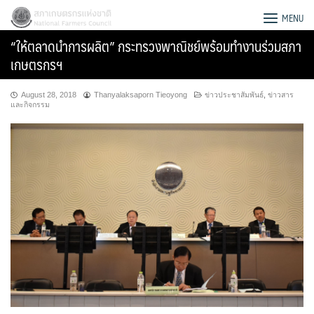
Skip
สภาเกษตรกรแห่งชาติ
MENU
to
“ให้ตลาดนำการผลิต” กระทรวงพาณิชย์พร้อมทำงานร่วมสภา
content
เกษตรกรฯ
August 28, 2018
Thanyalaksaporn Tieoyong
ข่าวประชาสัมพันธ์
,
ข่าวสาร
และกิจกรรม
Search
for: