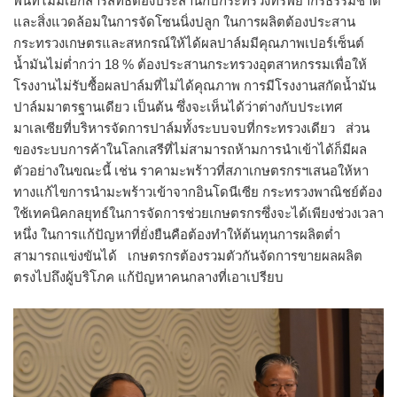
พื้นที่ไม่มีเอกสารสิทธิ์ต้องประสานกับกระทรวงทรัพยากรธรรมชาติ
และสิ่งแวดล้อมในการจัดโซนนิ่งปลูก ในการผลิตต้องประสาน
กระทรวงเกษตรและสหกรณ์ให้ได้ผลปาล์มมีคุณภาพเปอร์เซ็นต์
น้ำมันไม่ต่ำกว่า 18 % ต้องประสานกระทรวงอุตสาหกรรมเพื่อให้
โรงงานไม่รับซื้อผลปาล์มที่ไม่ได้คุณภาพ การมีโรงงานสกัดน้ำมัน
ปาล์มมาตรฐานเดียว เป็นต้น ซึ่งจะเห็นได้ว่าต่างกับประเทศ
มาเลเซียที่บริหารจัดการปาล์มทั้งระบบจบที่กระทรวงเดียว ส่วน
ของระบบการค้าในโลกเสรีที่ไม่สามารถห้ามการนำเข้าได้ก็มีผล
ตัวอย่างในขณะนี้ เช่น ราคามะพร้าวที่สภาเกษตรกรฯเสนอให้หา
ทางแก้ไขการนำมะพร้าวเข้าจากอินโดนีเซีย กระทรวงพาณิชย์ต้อง
ใช้เทคนิคกลยุทธ์ในการจัดการช่วยเกษตรกรซึ่งจะได้เพียงช่วงเวลา
หนึ่ง ในการแก้ปัญหาที่ยั่งยืนคือต้องทำให้ต้นทุนการผลิตต่ำ
สามารถแข่งขันได้ เกษตรกรต้องรวมตัวกันจัดการขายผลผลิต
ตรงไปถึงผู้บริโภค แก้ปัญหาคนกลางที่เอาเปรียบ