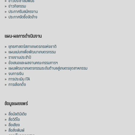
»
ข่าวประชาสัมพันธ์
»
ข่าวกิจกรรม
»
ประกาศรับสมัครงาน
»
ประกาศจัดซื้อจัดจ้าง
แผน-ผลการดำเนินงาน
»
ยุทธศาสตร์สภาเกษตรกรแห่งชาติ
»
แผนแม่บทเพื่อพัฒนาเกษตรกรรม
»
รายงานประจำปี
»
ข้อเสนอและผลงานคณะกรรมการฯ
»
แผนพัฒนาเกษตรกรรมระดับตำบลสู่เกษตรอุตสาหกรรม
»
งบการเงิน
»
การประเมิน ITA
»
การเลือกตั้ง
ข้อมูลเผยแพร่
»
สื่อมัลติมีเดีย
»
สื่อวิดีโอ
»
สื่อเสียง
»
สื่อสิ่งพิมพ์