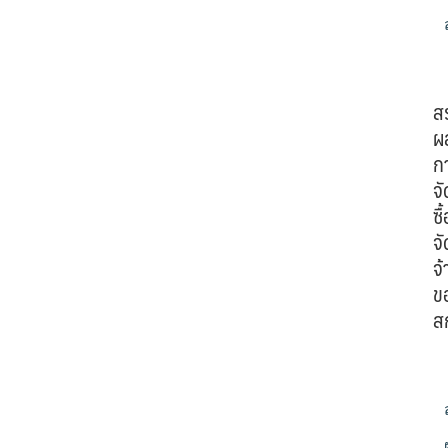
ส
ผ
ก
จั
ซื้
จั
จ้
ข
ส