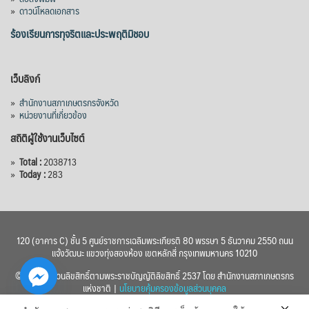
»
ดาวน์โหลดเอกสาร
ร้องเรียนการทุจริตและประพฤติมิชอบ
เว็บลิงก์
»
สำนักงานสภาเกษตรกรจังหวัด
»
หน่วยงานที่เกี่ยวข้อง
สถิติผู้ใช้งานเว็บไซต์
»
Total :
2038713
»
Today :
283
120 (อาคาร C) ชั้น 5 ศูนย์ราชการเฉลิมพระเกียรติ 80 พรรษา 5 ธันวาคม 2550 ถนน
แจ้งวัฒนะ แขวงทุ่งสองห้อง เขตหลักสี่ กรุงเทพมหานคร 10210
© 2560 สงวนลิขสิทธิ์ตามพระราชบัญญัติลิขสิทธิ์ 2537 โดย สำนักงานสภาเกษตรกร
แห่งชาติ |
นโยบายคุ้มครองข้อมูลส่วนบุคคล