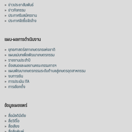
»
ข่าวประชาสัมพันธ์
»
ข่าวกิจกรรม
»
ประกาศรับสมัครงาน
»
ประกาศจัดซื้อจัดจ้าง
แผน-ผลการดำเนินงาน
»
ยุทธศาสตร์สภาเกษตรกรแห่งชาติ
»
แผนแม่บทเพื่อพัฒนาเกษตรกรรม
»
รายงานประจำปี
»
ข้อเสนอและผลงานคณะกรรมการฯ
»
แผนพัฒนาเกษตรกรรมระดับตำบลสู่เกษตรอุตสาหกรรม
»
งบการเงิน
»
การประเมิน ITA
»
การเลือกตั้ง
ข้อมูลเผยแพร่
»
สื่อมัลติมีเดีย
»
สื่อวิดีโอ
»
สื่อเสียง
»
สื่อสิ่งพิมพ์