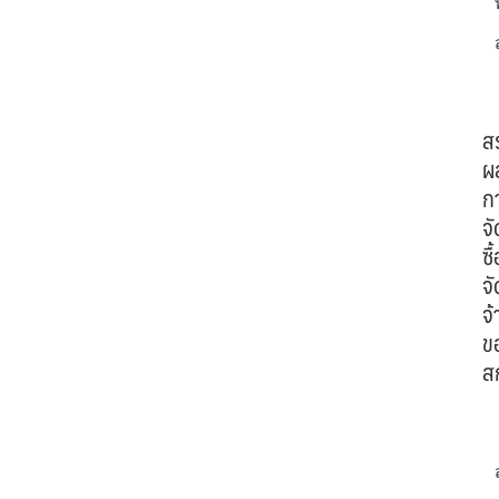
ส
ผ
ก
จั
ซื้
จั
จ้
ข
ส