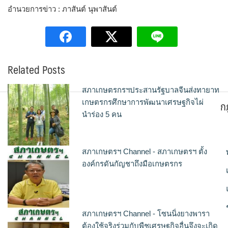
อำนวยการข่าว : ภาสันต์ นุพาสันต์
Related Posts
สภาเกษตรกรฯประสานรัฐบาลจีนส่งทายาท
ก
เกษตรกรศึกษาการพัฒนาเศรษฐกิจไผ่
นำร่อง 5 คน
สภาเกษตรฯ Channel - สภาเกษตรฯ ตั้ง
องค์กรดันกัญชาถึงมือเกษตรกร
สภาเกษตรฯ Channel - โซนนิ่งยางพารา
ต้องใช้จริงร่วมกับพืชเศรษฐกิจอื่นจึงจะเกิด