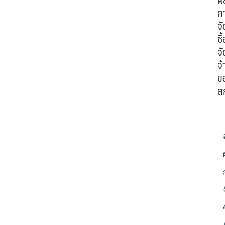
ก
จั
ซื้
จั
จ้
ข
ส