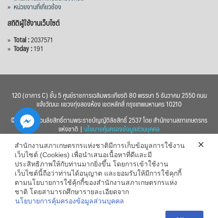
»
หน่วยงานที่เกี่ยวข้อง
สถิติผู้ใช้งานเว็บไซต์
»
Total :
2037571
»
Today :
191
120 (อาคาร C) ชั้น 5 ศูนย์ราชการเฉลิมพระเกียรติ 80 พรรษา 5 ธันวาคม 2550 ถนน
แจ้งวัฒนะ แขวงทุ่งสองห้อง เขตหลักสี่ กรุงเทพมหานคร 10210
© 2560 สงวนลิขสิทธิ์ตามพระราชบัญญัติลิขสิทธิ์ 2537 โดย สำนักงานสภาเกษตรกร
แห่งชาติ |
นโยบายคุ้มครองข้อมูลส่วนบุคคล
สำนักงานสภาเกษตรกรแห่งชาติมีการเก็บข้อมูลการใช้งาน
เว็บไซต์ (Cookies) เพื่อนำเสนอเนื้อหาที่ดีและมี
ประสิทธิภาพให้กับท่านมากยิ่งขึ้น โดยการเข้าใช้งาน
เว็บไซต์นี้ถือว่าท่านได้อนุญาต และยอมรับให้มีการใช้คุกกี้
chaty
ตามนโยบายการใช้คุ้กกี้ของสำนักงานสภาเกษตรกรแห่ง
ชาติ โดยสามารถศึกษารายละเอียดจาก
Hide
นโยบายการคุ้มครองข้อมูลส่วนบุคคล