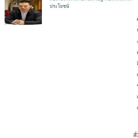
ประโยชน์
ส