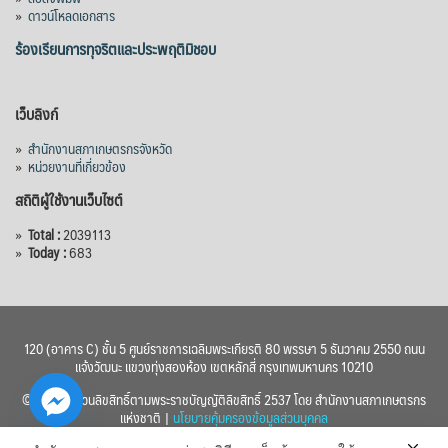
»
ดาวน์โหลดเอกสาร
ร้องเรียนการทุจริตและประพฤติมิชอบ
เว็บลิงก์
»
สำนักงานสภาเกษตรกรจังหวัด
»
หน่วยงานที่เกี่ยวข้อง
สถิติผู้ใช้งานเว็บไซต์
»
Total :
2039113
»
Today :
683
120 (อาคาร C) ชั้น 5 ศูนย์ราชการเฉลิมพระเกียรติ 80 พรรษา 5 ธันวาคม 2550 ถนน
แจ้งวัฒนะ แขวงทุ่งสองห้อง เขตหลักสี่ กรุงเทพมหานคร 10210
© 2560 สงวนลิขสิทธิ์ตามพระราชบัญญัติลิขสิทธิ์ 2537 โดย สำนักงานสภาเกษตรกร
แห่งชาติ |
นโยบายคุ้มครองข้อมูลส่วนบุคคล