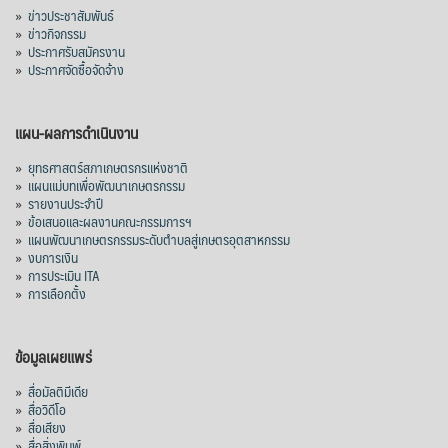
»
ข่าวประชาสัมพันธ์
»
ข่าวกิจกรรม
»
ประกาศรับสมัครงาน
»
ประกาศจัดซื้อจัดจ้าง
แผน-ผลการดำเนินงาน
»
ยุทธศาสตร์สภาเกษตรกรแห่งชาติ
»
แผนแม่บทเพื่อพัฒนาเกษตรกรรม
»
รายงานประจำปี
»
ข้อเสนอและผลงานคณะกรรมการฯ
»
แผนพัฒนาเกษตรกรรมระดับตำบลสู่เกษตรอุตสาหกรรม
»
งบการเงิน
»
การประเมิน ITA
»
การเลือกตั้ง
ข้อมูลเผยแพร่
»
สื่อมัลติมีเดีย
»
สื่อวิดีโอ
»
สื่อเสียง
»
สื่อสิ่งพิมพ์