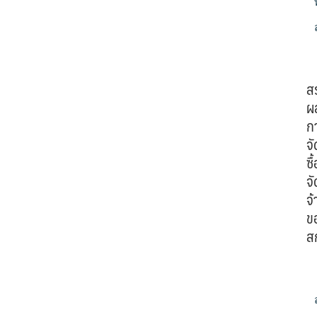
ส
ผ
ก
จั
ซื้
จั
จ้
ข
ส