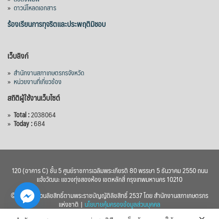
»
ดาวน์โหลดเอกสาร
ร้องเรียนการทุจริตและประพฤติมิชอบ
เว็บลิงก์
»
สำนักงานสภาเกษตรกรจังหวัด
»
หน่วยงานที่เกี่ยวข้อง
สถิติผู้ใช้งานเว็บไซต์
»
Total :
2038064
»
Today :
684
120 (อาคาร C) ชั้น 5 ศูนย์ราชการเฉลิมพระเกียรติ 80 พรรษา 5 ธันวาคม 2550 ถนน
แจ้งวัฒนะ แขวงทุ่งสองห้อง เขตหลักสี่ กรุงเทพมหานคร 10210
© 2560 สงวนลิขสิทธิ์ตามพระราชบัญญัติลิขสิทธิ์ 2537 โดย สำนักงานสภาเกษตรกร
แห่งชาติ |
นโยบายคุ้มครองข้อมูลส่วนบุคคล