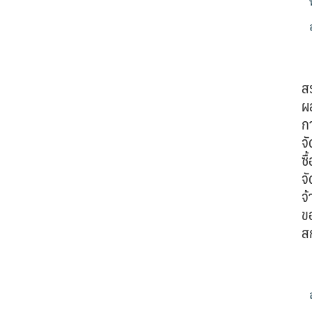
ส
ผ
ก
จั
ซื้
จั
จ้
ข
ส