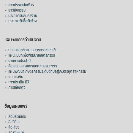
»
ข่าวประชาสัมพันธ์
»
ข่าวกิจกรรม
»
ประกาศรับสมัครงาน
»
ประกาศจัดซื้อจัดจ้าง
แผน-ผลการดำเนินงาน
»
ยุทธศาสตร์สภาเกษตรกรแห่งชาติ
»
แผนแม่บทเพื่อพัฒนาเกษตรกรรม
»
รายงานประจำปี
»
ข้อเสนอและผลงานคณะกรรมการฯ
»
แผนพัฒนาเกษตรกรรมระดับตำบลสู่เกษตรอุตสาหกรรม
»
งบการเงิน
»
การประเมิน ITA
»
การเลือกตั้ง
ข้อมูลเผยแพร่
»
สื่อมัลติมีเดีย
»
สื่อวิดีโอ
»
สื่อเสียง
»
สื่อสิ่งพิมพ์