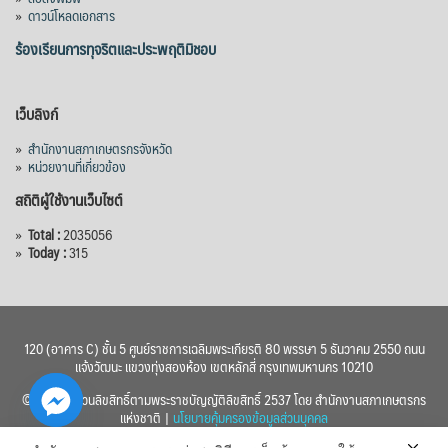
»
ดาวน์โหลดเอกสาร
ร้องเรียนการทุจริตและประพฤติมิชอบ
เว็บลิงก์
»
สำนักงานสภาเกษตรกรจังหวัด
»
หน่วยงานที่เกี่ยวข้อง
สถิติผู้ใช้งานเว็บไซต์
»
Total :
2035056
»
Today :
315
120 (อาคาร C) ชั้น 5 ศูนย์ราชการเฉลิมพระเกียรติ 80 พรรษา 5 ธันวาคม 2550 ถนน
แจ้งวัฒนะ แขวงทุ่งสองห้อง เขตหลักสี่ กรุงเทพมหานคร 10210
© 2560 สงวนลิขสิทธิ์ตามพระราชบัญญัติลิขสิทธิ์ 2537 โดย สำนักงานสภาเกษตรกร
แห่งชาติ |
นโยบายคุ้มครองข้อมูลส่วนบุคคล