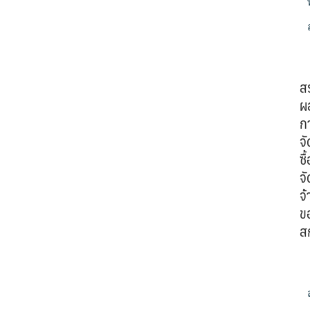
ส
ผ
ก
จั
ซื้
จั
จ้
ข
ส