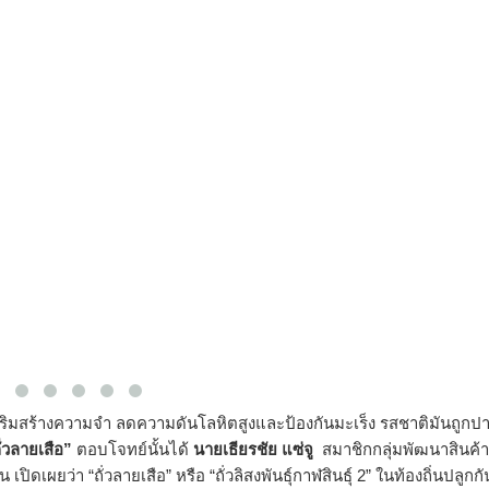
ิมสร้างความจำ ลดความดันโลหิตสูงและป้องกันมะเร็ง รสชาติมันถูกป
ั่วลายเสือ”
ตอบโจทย์นั้นได้
นายเธียรชัย แซ่จู
สมาชิกกลุ่มพัฒนาสินค้า
ดเผยว่า “ถั่วลายเสือ” หรือ “ถั่วลิสงพันธุ์กาฬสินธุ์ 2” ในท้องถิ่นปลูกก