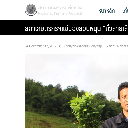
Skip
สภาเกษตรกรแห่งชาติ
หน้าหลัก
เก
National Farmers Council
to
content
สภาเกษตรกรฯแม่ฮ่องสอนหนุน “ถั่วลายเสื
December 12, 2017
Thanyalaksaporn Tieoyong
ข่าวประชาสัมพ