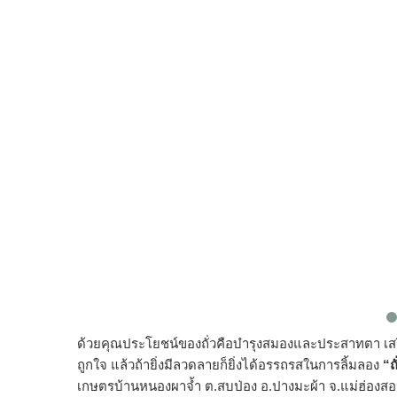
ด้วยคุณประโยชน์ของถั่วคือบำรุงสมองและประสาทตา เสร
ถูกใจ แล้วถ้ายิ่งมีลวดลายก็ยิ่งได้อรรถรสในการลิ้มลอง
“ถ
เกษตรบ้านหนองผาจ้ำ ต.สบป่อง อ.ปางมะผ้า จ.แม่ฮ่องสอน เปิ