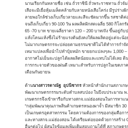
นานเรียกกันหลายชื่อ เช่น ถั่วราชินี ถั่วพระราชทาน ถั่วจ
เสือจะมีเยื่อหุ้มเมล็ดคล้ายกับลายหนังเสือโคร่ง มีรูปร่างฝ
ลายพอใกล้ช่วงเก็บเกี่ยวลายและสีจะชัดมากขึ้น รสชาติค่อ
จนถึงเก็บเกี่ยว 90-100 วัน ผลผลิตฝักสดเฉลี่ย 580 กิโลกรั
65 -70 บาท ขายเฉลี่ยราคา 120 – 200 บาท/ถัง ขึ้นอยู่กับป
แห้งโคนแห้งซึ่งไม่ร้ายแรงต้นยังคงให้ผลผลิตอยู่แต่จะน้
ไม่มากเกษตรกรจะปล่อยตามธรรมชาติไม่ได้ทำการกำจัด ด้
เหมาแปลงเพื่อนำไปทำปุ๋ยหมัก ขายยกแปลงๆละ 1,000 – 2
อากาศไม่เย็นจะปลูกได้ผลผลิตน้อยและแทบไม่ได้เลย ดินต
การกระจายตัวของฝนดี เหมาะสำหรับการปลูกในเขตภาคเห
เดือนกันยายน
ด้าน
นางสาวรดาณัฐ อุปนิชากร
หัวหน้าสำนักงานสภาเกษต
พัฒนาเกษตรกรรมระดับตำบลสบป่อง ในปีงบประมาณ พ.ศ
เกษตรกรจึงเข้าหารือกับทางสกจ.แม่ฮ่องสอนในการหาแน
“กลุ่มพัฒนาคุณภาพสินค้าเกษตรหนองผาจ้ำ มีสมาชิก 30 
เป็นเกษตรอุตสาหกรรม โดยความต้องการของกลุ่มคือการ
และทางสกจ.แม่ฮ่องสอน ได้เตรียมต่อยอดด้วยการสร้าง G
อื่นๆต่อไป ผู้สนใจข้อมูลเพิ่มเติมสอบถามได้ที่ สภาเกษต