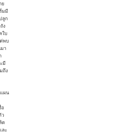
ลาย
ผลสำเร็จการผลักดันข้อเสนอเชิงนโยบายของ
ิ่มมี
สภาเกษตรกรจังหวัดจันทบุรี
ปลูก
เมื่อวันที่ 5 สิงหาคม 2569 คณะรัฐมนตรีมีมติ
ถัง
อนุมัติโครงการอ่างเก็บน้ำคลองวังโตนด
รคใบ
จังหวัดจันทบุรี กรอบวงเงิน 7,200 ล้านบาท
แต่พบ
กำหนดระยะเวลาดำเนินงาน 7 ปี (พ.ศ. 2570–
นมา
2576) โดยโครงการมีความจุ 99.50 ล้าน
ก
ลูกบาศก์เมตร สามารถสนับสนุนพื้นที่
ะมี
ชลประทานกว่า 87,700 ไร่ เพิ่ม
...
See More
มถึง
Photo
View on Facebook
·
Share
ำแผน
่อ
ัว
ลิต
 และ