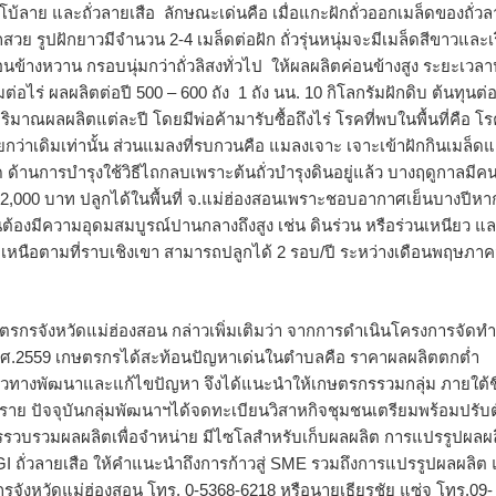
ัมโบ้ลาย และถั่วลายเสือ ลักษณะเด่นคือ เมื่อแกะฝักถั่วออกเมล็ดของถั่ว
ักสวย รูปฝักยาวมีจำนวน 2-4 เมล็ดต่อฝัก ถั่วรุ่นหนุ่มจะมีเมล็ดสีขาวและเร
นข้างหวาน กรอบนุ่มกว่าถั่วลิสงทั่วไป ให้ผลผลิตค่อนข้างสูง ระยะเวลา
มต่อไร่ ผลผลิตต่อปี 500 – 600 ถัง 1 ถัง นน. 10 กิโลกรัมฝักดิบ ต้นทุนต่อ
ริมาณผลผลิตแต่ละปี โดยมีพ่อค้ามารับซื้อถึงไร่ โรคที่พบในพื้นที่คือ โ
อยกว่าเดิมเท่านั้น ส่วนแมลงที่รบกวนคือ แมลงเจาะ เจาะเข้าฝักกินเมล็ด
านการบำรุงใช้วิธีไถกลบเพราะต้นถั่วบำรุงดินอยู่แล้ว บางฤดูกาลมีค
,000 บาท ปลูกได้ในพื้นที่ จ.แม่ฮ่องสอนเพราะชอบอากาศเย็นบางปีหา
้องมีความอุดมสมบูรณ์ปานกลางถึงสูง เช่น ดินร่วน หรือร่วนเหนียว แล
นือตามที่ราบเชิงเขา สามารถปลูกได้ 2 รอบ/ปี ระหว่างเดือนพฤษภาค
รกรจังหวัดแม่ฮ่องสอน กล่าวเพิ่มเติมว่า จากการดำเนินโครงการจัดท
.2559 เกษตรกรได้สะท้อนปัญหาเด่นในตำบลคือ ราคาผลผลิตตกต่ำ
วทางพัฒนาและแก้ไขปัญหา จึงได้แนะนำให้เกษตรกรรวมกลุ่ม ภายใต้ชื
ราย ปัจจุบันกลุ่มพัฒนาฯได้จดทะเบียนวิสาหกิจชุมชนเตรียมพร้อมปรับต
รวบรวมผลผลิตเพื่อจำหน่าย มีไซโลสำหรับเก็บผลผลิต การแปรรูปผลผ
I ถั่วลายเสือ ให้คำแนะนำถึงการก้าวสู่ SME รวมถึงการแปรรูปผลผลิต
รกรจังหวัดแม่ฮ่องสอน โทร. 0-5368-6218 หรือนายเธียรชัย แซ่จู โทร.09-