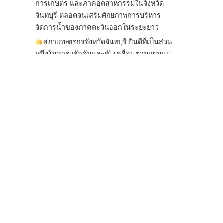
การเกษตร และภาคอุตสาหกรรมในจังหวัด
จันทบุรี ตลอดจนเสริมศักยภาพการบริหาร
จัดการน้ำของภาคตะวันออกในระยะยาว
สภาเกษตรกรจังหวัดจันทบุรี ยินดีที่เป็นส่วน
หนึ่งในการผลักดันและขับเคลื่อนตามแผนแม่
บทเพื่อพั
...
See More
ไม่สามารถดูเนื้อหานี้ได้ในขณะนี้
View on Facebook
·
Share
สภาเกษตรกรแห่งชาติ
3 days ago
กรมการค้าต่างประเทศ กระทรวงพาณิชย์ เปิด
เผยว่า สถิติการส่งออกสินค้ามันสำปะหลังของ
ไทยในช่วง 6 เดือนของปี 2569 (ม.ค.-มิ.ย.) มี
ปริมาณ 2.52 ล้านตัน ลดลง 51.63% มูลค่า
1,205 ล้านดอลลาร์สหรัฐ (ประมาณ