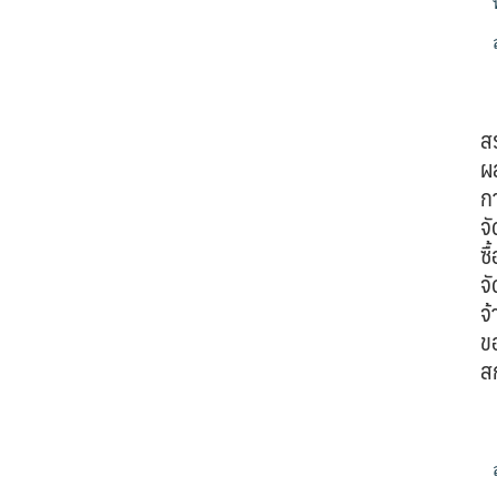
ส
ผ
ก
จั
ซื้
จั
จ้
ข
ส