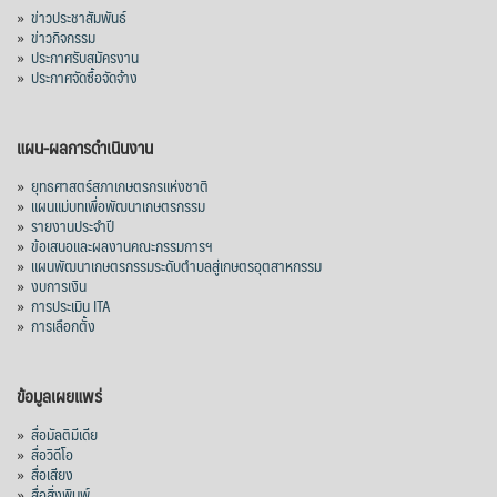
»
ข่าวประชาสัมพันธ์
»
ข่าวกิจกรรม
»
ประกาศรับสมัครงาน
»
ประกาศจัดซื้อจัดจ้าง
แผน-ผลการดำเนินงาน
»
ยุทธศาสตร์สภาเกษตรกรแห่งชาติ
»
แผนแม่บทเพื่อพัฒนาเกษตรกรรม
»
รายงานประจำปี
»
ข้อเสนอและผลงานคณะกรรมการฯ
»
แผนพัฒนาเกษตรกรรมระดับตำบลสู่เกษตรอุตสาหกรรม
»
งบการเงิน
»
การประเมิน ITA
»
การเลือกตั้ง
ข้อมูลเผยแพร่
»
สื่อมัลติมีเดีย
»
สื่อวิดีโอ
»
สื่อเสียง
»
สื่อสิ่งพิมพ์