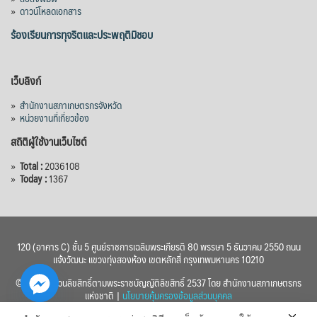
»
ดาวน์โหลดเอกสาร
ร้องเรียนการทุจริตและประพฤติมิชอบ
เว็บลิงก์
»
สำนักงานสภาเกษตรกรจังหวัด
»
หน่วยงานที่เกี่ยวข้อง
สถิติผู้ใช้งานเว็บไซต์
»
Total :
2036108
»
Today :
1367
120 (อาคาร C) ชั้น 5 ศูนย์ราชการเฉลิมพระเกียรติ 80 พรรษา 5 ธันวาคม 2550 ถนน
แจ้งวัฒนะ แขวงทุ่งสองห้อง เขตหลักสี่ กรุงเทพมหานคร 10210
© 2560 สงวนลิขสิทธิ์ตามพระราชบัญญัติลิขสิทธิ์ 2537 โดย สำนักงานสภาเกษตรกร
แห่งชาติ |
นโยบายคุ้มครองข้อมูลส่วนบุคคล